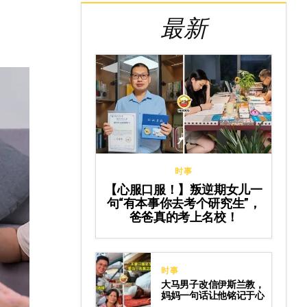
最新
时事
【心服口服！】叛逆期女儿一
句“有本事你去考个研究生”，
爸爸真的考上名校！
时事
大马男子改信伊斯兰教，
妈妈一句话让他铭记于心