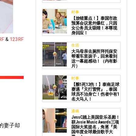
时事
【放错重点！】泰国市政
预算会议意外爆红，只因
女公务员太吸睛！本尊现
身回应！
RF
&
123RF
生活
大马母亲去厕所拜托保安
帮看车里孩子，回来看到
这一幕超感动！（内有影
片）
时事
【酿1死12伤！】泰南足球
赛遇『天打雷劈』，泰国
球员不治身亡！伤者中有1
名大马人！
通稿
JessC踏上美国音乐圣殿！
获Josie Music Awards三项
妇的妻子却
国际大奖提名，角逐『美
国年度全球最佳歌手大