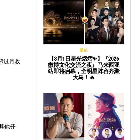
通稿
【8月1日星光熠熠✨】『2026
超过月收
微博文化交流之夜』马来西亚
站即将启幕，全明星阵容齐聚
大马！🔥
付其他开