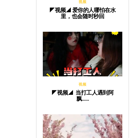
视频
◤视频◢ 爱你的人哪怕在水
里，也会随时秒回
视频
◤视频◢ 当打工人遇到阿
飘……