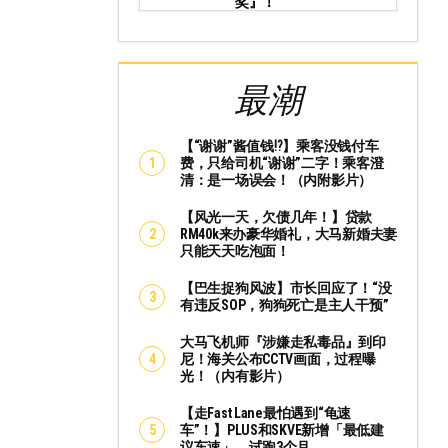
奖』！
最潮
【“谢谢”酱值钱⁉️】乘客没钱付车
费，只给司机“谢谢”二字！乘客澄
清：是一场误会！（内附影片）
【风光一天，欠债几年！】贷款
RM40k来办豪华婚礼，大马新婚夫妻
只能天天吃泡面！
【巴生捉狗风波】市长回应了！“没
有违反SOP，狗狗死亡是主人干预”
大马飞机师『涉嫌走私毒品』到印
尼！海关公布CCTV画面，过程曝
光！（内有影片）
【走Fast Lane最怕遇到“龟速
车”！】PLUS和SKVE新增「最低建
议车速」，试跑3个月