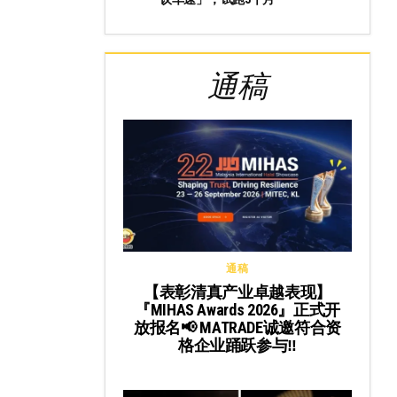
通稿
通稿
【表彰清真产业卓越表现】
『MIHAS Awards 2026』正式开
放报名📢 MATRADE诚邀符合资
格企业踊跃参与‼️