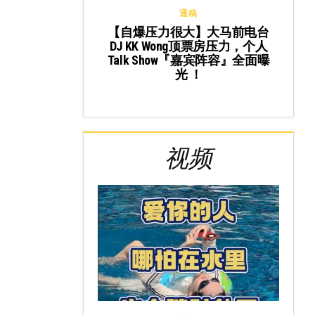
通稿
【自爆压力很大】大马前电台
DJ KK Wong顶票房压力，个人
Talk Show『嘉宾阵容』全面曝
光 ！
视频