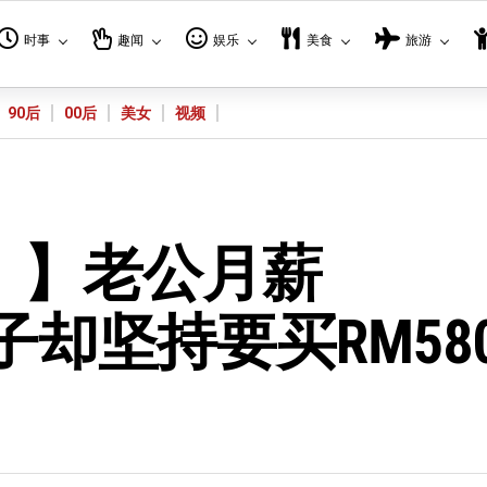
时事
趣闻
娱乐
美食
旅游
90后
00后
美女
视频
！】老公月薪
子却坚持要买RM580