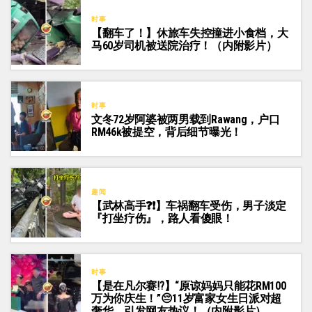
时事
【翻车了！】休旅车失控撞进小食档，大
马60岁司机被送院治疗！（内附影片）
时事
文冬72岁阿婆被两男载到Rawang，户口
RM46k被提空，背后细节曝光！
趣闻
【武林高手❓❗】车祸翻车受伤，男子淡定
『打坐疗伤』，路人看傻眼！
时事
【是在凡尔赛⁉️】“原谅妈妈只能花RM100
万为你庆生！”😔11岁富家女生日派对超
奢华，引发网友热议！（内附影片）