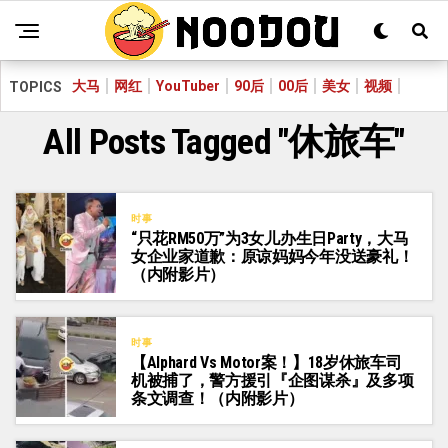
大马
网红
YouTuber
90后
00后
美女
视频
TOPICS
All Posts Tagged "休旅车"
时事
“只花RM50万”为3女儿办生日Party，大马
女企业家道歉：原谅妈妈今年没送豪礼！
（内附影片）
时事
【Alphard Vs Motor案！】18岁休旅车司
机被捕了，警方援引『企图谋杀』及多项
条文调查！（内附影片）