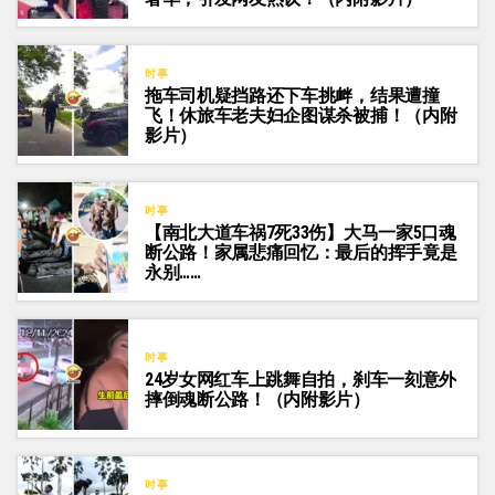
时事
拖车司机疑挡路还下车挑衅，结果遭撞
飞！休旅车老夫妇企图谋杀被捕！（内附
影片）
时事
【南北大道车祸7死33伤】大马一家5口魂
断公路！家属悲痛回忆：最后的挥手竟是
永别……
时事
24岁女网红车上跳舞自拍，刹车一刻意外
摔倒魂断公路！（内附影片）
时事