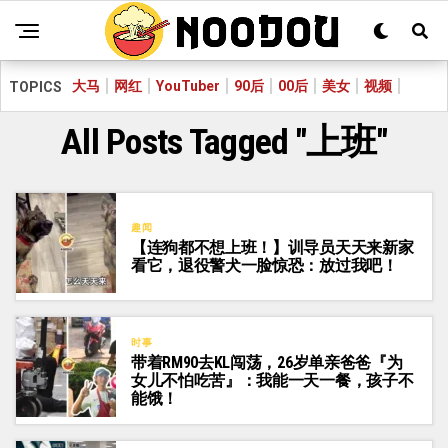
大马
网红
YouTuber
90后
00后
美女
视频
TOPICS
All Posts Tagged "上班"
趣闻
【连狗都不想上班！】训导员天天来新家
看它，退役警犬一脸惊恐：放过我吧！
时事
带着RM90去KL闯荡，26岁单亲爸爸『为
女儿不怕吃苦』：我能一天一餐，孩子不
能饿！