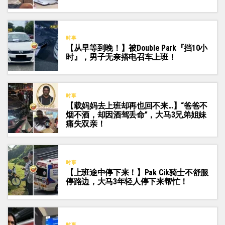
时事
【从早等到晚！】被Double Park『挡10小
时』，男子无奈搭电召车上班！
时事
【载妈妈去上班却再也回不来…】“爸爸不
烟不酒，却因酒驾丢命”，大马3兄弟姐妹
痛失双亲！
时事
【上班途中停下来！】Pak Cik骑士不舒服
停路边，大马3年轻人停下来帮忙！
时事