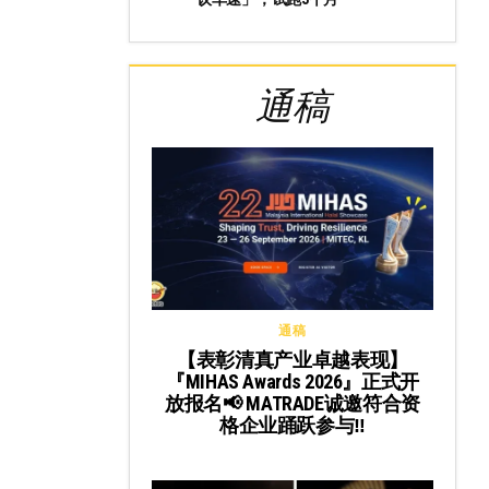
通稿
通稿
【表彰清真产业卓越表现】
『MIHAS Awards 2026』正式开
放报名📢 MATRADE诚邀符合资
格企业踊跃参与‼️