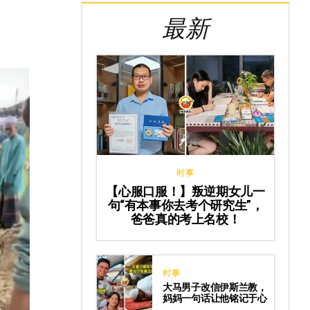
最新
时事
【心服口服！】叛逆期女儿一
句“有本事你去考个研究生”，
爸爸真的考上名校！
时事
大马男子改信伊斯兰教，
妈妈一句话让他铭记于心