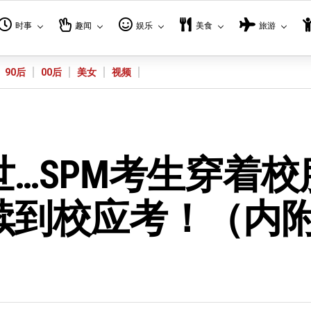
时事
趣闻
娱乐
美食
旅游
90后
00后
美女
视频
…SPM考生穿着校
续到校应考！（内