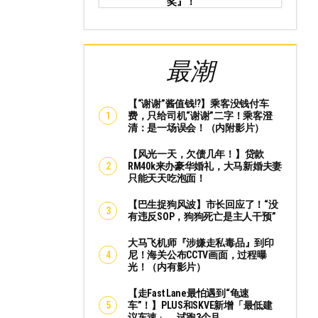
奖』！
最潮
【“谢谢”酱值钱⁉️】乘客没钱付车
费，只给司机“谢谢”二字！乘客澄
清：是一场误会！（内附影片）
【风光一天，欠债几年！】贷款
RM40k来办豪华婚礼，大马新婚夫妻
只能天天吃泡面！
【巴生捉狗风波】市长回应了！“没
有违反SOP，狗狗死亡是主人干预”
大马飞机师『涉嫌走私毒品』到印
尼！海关公布CCTV画面，过程曝
光！（内有影片）
【走Fast Lane最怕遇到“龟速
车”！】PLUS和SKVE新增「最低建
议车速」，试跑3个月