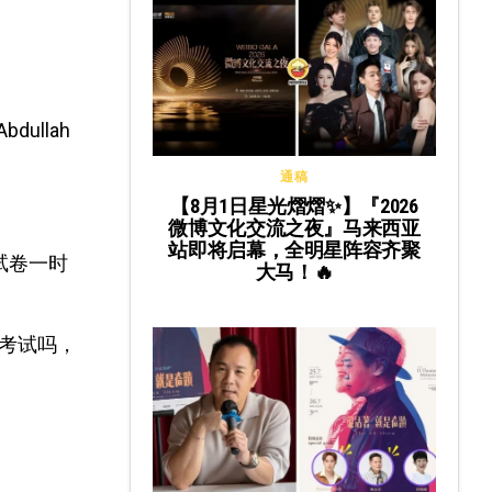
dullah
通稿
【8月1日星光熠熠✨】『2026
微博文化交流之夜』马来西亚
站即将启幕，全明星阵容齐聚
文试卷一时
大马！🔥
了考试吗，