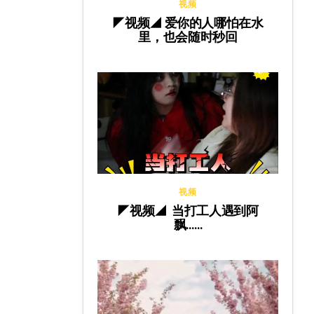
视频
◤视频◢ 爱你的人哪怕在水
里，也会随时秒回
视频
◤视频◢ 当打工人遇到阿
飘……