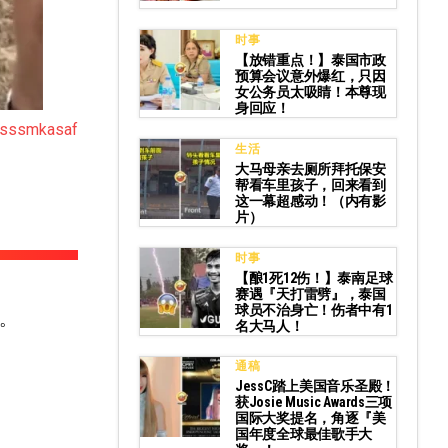
时事
【放错重点！】泰国市政
预算会议意外爆红，只因
女公务员太吸睛！本尊现
身回应！
psssmkasaf
生活
大马母亲去厕所拜托保安
帮看车里孩子，回来看到
这一幕超感动！（内有影
片）
时事
【酿1死12伤！】泰南足球
赛遇『天打雷劈』，泰国
球员不治身亡！伤者中有1
。
名大马人！
通稿
JessC踏上美国音乐圣殿！
获Josie Music Awards三项
国际大奖提名，角逐『美
国年度全球最佳歌手大