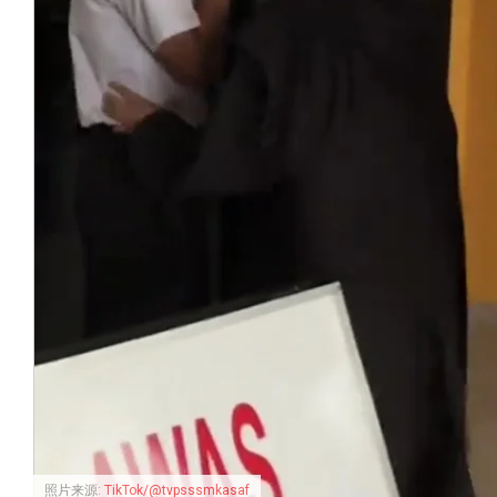
照片来源:
TikTok/@tvpsssmkasaf