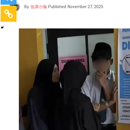
By
低调小编
Published
November 27, 2025