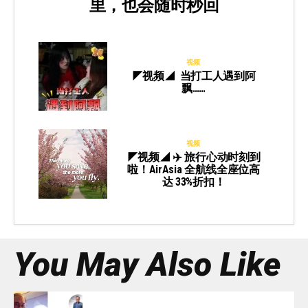
里，也会随时秒回
视频
◤视频◢ 当打工人遇到阿
飘……
视频
◤视频◢ ✈️ 旅行心动时刻到
啦！AirAsia 全航线全座位高
达 33%折扣！
You May Also Like