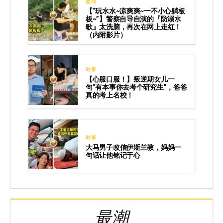
趣闻
【“玩水水~凉爽爽~一不小心躺板
板~”】警察自导自演的『防溺水
歌』太洗脑，再次在网上走红！
（内附影片）
时事
【心服口服！】叛逆期女儿一
句“有本事你去考个研究生”，爸爸
真的考上名校！
时事
大马男子改信伊斯兰教，妈妈一
句话让他铭记于心
最潮