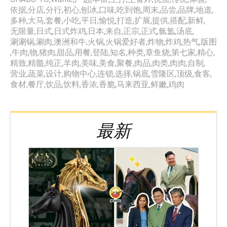
依据
,
分店
,
分行
,
初心
,
刨冰
,
口味
,
吃到饱
,
周末
,
品尝
,
品牌
,
地道
,
多种
,
大马
,
套餐
,
小吃
,
平日
,
愉悦
,
打造
,
扩展
,
提供
,
搭配
,
新鲜
,
无限量
,
日式
,
日式炸鸡
,
日本
,
来自
,
正宗
,
正式
,
氤氲
,
汤底
,
涮涮锅
,
涮肉
,
澳洲和牛
,
火锅
,
火锅爱好者
,
炸物
,
炸鸡
,
热气
,
版图
,
牛肉
,
物
,
猪肉
,
甜品
,
用餐
,
登陆
,
知名
,
种类
,
章鱼烧
,
第七家
,
精心
,
精致
,
精髓
,
纯正
,
羊肉
,
美味
,
美食
,
聚餐
,
肉品
,
肉类
,
肉肉
,
自制
,
营业
,
蔬菜
,
设计
,
购物中心
,
连锁
,
选择
,
锅底
,
雪隆区
,
顶级
,
食客
,
食材
,
餐厅
,
饮品
,
饮料
,
香浓
,
香脆
,
马来西亚
,
鲜嫩
,
鸡肉
最新