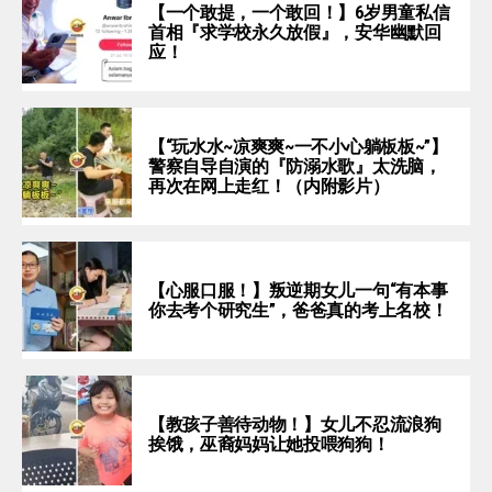
【一个敢提，一个敢回！】6岁男童私信
首相『求学校永久放假』，安华幽默回
应！
【“玩水水~凉爽爽~一不小心躺板板~”】
警察自导自演的『防溺水歌』太洗脑，
再次在网上走红！（内附影片）
【心服口服！】叛逆期女儿一句“有本事
你去考个研究生”，爸爸真的考上名校！
【教孩子善待动物！】女儿不忍流浪狗
挨饿，巫裔妈妈让她投喂狗狗！