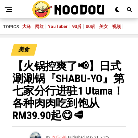
大马
网红
YouTuber
90后
00后
美女
视频
TOPICS
美食
【火锅控爽了📢】日式
涮涮锅『SHABU-YO』第
七家分行进驻1 Utama！
各种肉肉吃到饱从
RM39.90起😋🥩
By
吃瓜小编
Published
May 21, 2025