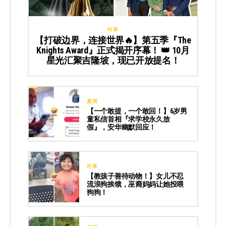
时事
【打破边界，连接世界🔥】第五季『The
Knights Award』正式揭开序幕！ 👑 10月
星光汇聚吉隆坡，现已开放提名！
趣闻
【一个敢提，一个敢回！】6岁男
童私信首相『求学校永久放
假』，安华幽默回应！
时事
【教孩子善待动物！】女儿不忍
流浪狗挨饿，巫裔妈妈让她投喂
狗狗！