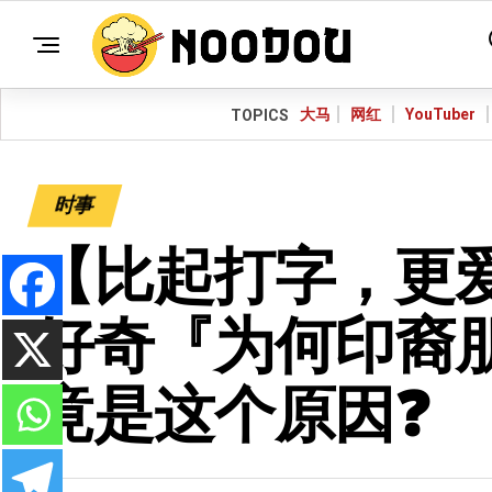
大马
网红
YouTuber
TOPICS
时事
【比起打字，更爱
好奇『为何印裔
竟是这个原因❓