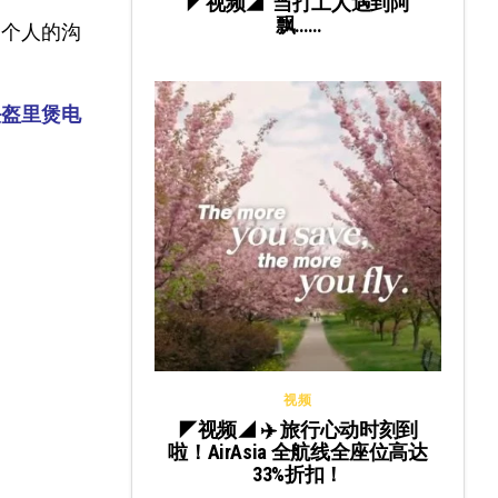
◤视频◢ 当打工人遇到阿
飘……
一个人的沟
头盔里煲电
视频
◤视频◢ ✈️ 旅行心动时刻到
啦！AirAsia 全航线全座位高达
33%折扣！