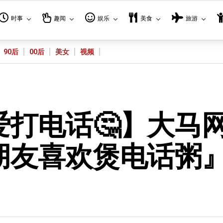
时事
趣闻
娱乐
美食
旅游
90后
00后
美女
视频
打电话🤔】大马
朋友喜欢煲电话粥