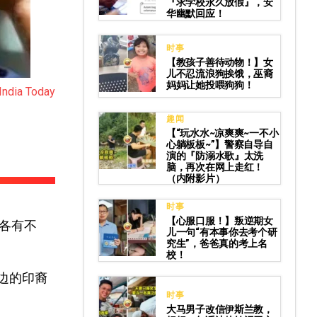
『求学校永久放假』，安
华幽默回应！
时事
【教孩子善待动物！】女
儿不忍流浪狗挨饿，巫裔
妈妈让她投喂狗狗！
India Today
趣闻
【“玩水水~凉爽爽~一不小
心躺板板~”】警察自导自
演的『防溺水歌』太洗
脑，再次在网上走红！
（内附影片）
时事
【心服口服！】叛逆期女
各有不
儿一句“有本事你去考个研
究生”，爸爸真的考上名
校！
边的印裔
时事
大马男子改信伊斯兰教，