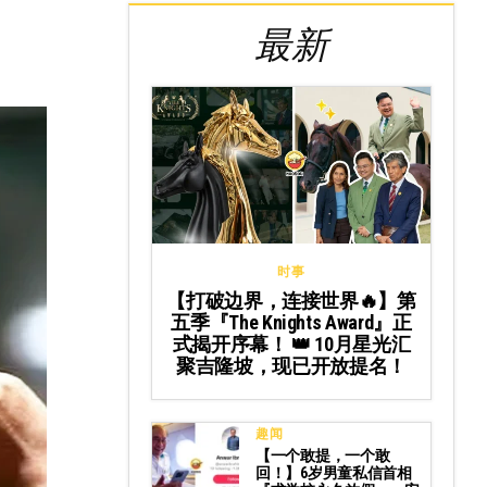
最新
时事
【打破边界，连接世界🔥】第
五季『The Knights Award』正
式揭开序幕！ 👑 10月星光汇
聚吉隆坡，现已开放提名！
趣闻
【一个敢提，一个敢
回！】6岁男童私信首相