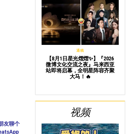
通稿
【8月1日星光熠熠✨】『2026
微博文化交流之夜』马来西亚
站即将启幕，全明星阵容齐聚
大马！🔥
视频
朋友聊个
sApp