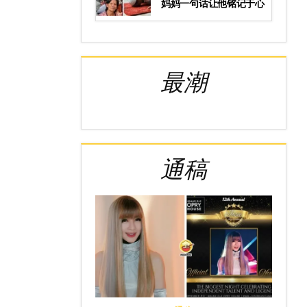
妈妈一句话让他铭记于心
最潮
通稿