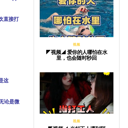
欢直接打
视频
◤视频◢ 爱你的人哪怕在水
里，也会随时秒回
是这
无论是微
视频