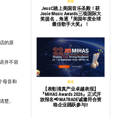
通稿
JessC踏上美国音乐圣殿！获
Josie Music Awards三项国际大
奖提名，角逐『美国年度全球
最佳歌手大奖』！
话的原
语并不容
个母音和
通稿
【表彰清真产业卓越表现】
『MIHAS Awards 2026』正式开
放报名📢 MATRADE诚邀符合资
清楚。
格企业踊跃参与‼️