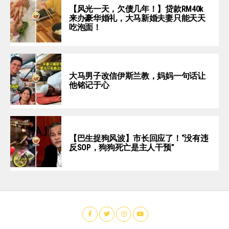
【风光一天，欠债几年！】贷款RM40k
来办豪华婚礼，大马新婚夫妻只能天天
吃泡面！
大马男子改信伊斯兰教，妈妈一句话让
他铭记于心
【巴生捉狗风波】市长回应了！“没有违
反SOP，狗狗死亡是主人干预”