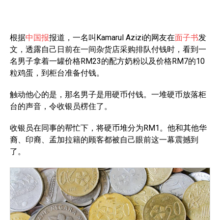
根据
中国报
报道，一名叫Kamarul Azizi的网友在
面子书
发
文，透露自己日前在一间杂货店采购排队付钱时，看到一
名男子拿着一罐价格RM23的配方奶粉以及价格RM7的10
粒鸡蛋，到柜台准备付钱。
触动他心的是，那名男子是用硬币付钱。一堆硬币放落柜
台的声音，令收银员楞住了。
收银员在同事的帮忙下，将硬币堆分为RM1。他和其他华
裔、印裔、孟加拉籍的顾客都被自己眼前这一幕震撼到
了。