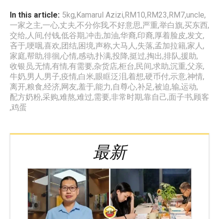
In this article:
5kg
,
Kamarul Azizi
,
RM10
,
RM23
,
RM7
,
uncle
,
一家之主
,
一心
,
丈夫
,
不分你我
,
不好意思
,
严重
,
举白旗
,
买东西
,
交给
,
人间
,
付钱
,
低谷期
,
冲击
,
加油
,
华裔
,
印裔
,
厚着脸皮
,
发文
,
吝于
,
哽咽
,
喜欢
,
团结
,
困境
,
声称
,
大马人
,
失落
,
孟加拉籍
,
家人
,
家庭
,
帮助
,
徘徊
,
心情
,
感动
,
扑满
,
投降
,
挺过
,
掏出
,
排队
,
援助
,
收银员
,
无情
,
有情
,
有需要
,
杂货店
,
柜台
,
民间
,
求助
,
沉重
,
父亲
,
牛奶
,
男人
,
男子
,
疫情
,
白米
,
眼眶泛泪
,
着想
,
硬币付
,
示意
,
神情
,
离开
,
粮食
,
经济
,
网友
,
羞于
,
能力
,
自尊心
,
补足
,
被迫
,
输
,
运动
,
配方奶粉
,
采购
,
难熬
,
难过
,
需要
,
非常时期
,
靠自己
,
面子书
,
顾客
,
鸡蛋
最新