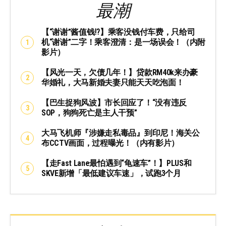
最潮
【“谢谢”酱值钱⁉️】乘客没钱付车费，只给司
机“谢谢”二字！乘客澄清：是一场误会！（内附
影片）
【风光一天，欠债几年！】贷款RM40k来办豪
华婚礼，大马新婚夫妻只能天天吃泡面！
【巴生捉狗风波】市长回应了！“没有违反
SOP，狗狗死亡是主人干预”
大马飞机师『涉嫌走私毒品』到印尼！海关公
布CCTV画面，过程曝光！（内有影片）
【走Fast Lane最怕遇到“龟速车”！】PLUS和
SKVE新增「最低建议车速」，试跑3个月