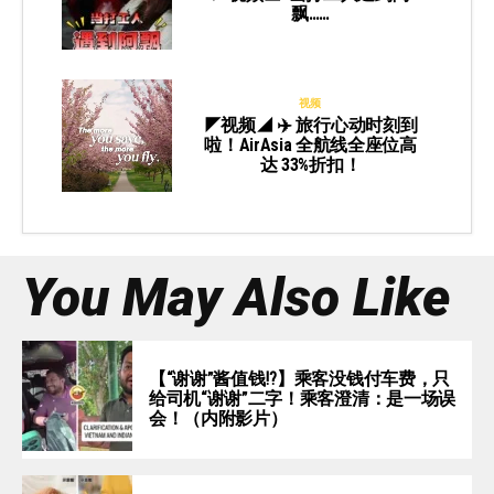
飘……
视频
◤视频◢ ✈️ 旅行心动时刻到
啦！AirAsia 全航线全座位高
达 33%折扣！
You May Also Like
【“谢谢”酱值钱⁉️】乘客没钱付车费，只
给司机“谢谢”二字！乘客澄清：是一场误
会！（内附影片）