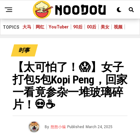
大马
网红
YouTuber
90后
00后
美女
视频
TOPICS
时事
【太可怕了！😱】女子
打包5包Kopi Peng，回家
一看竟参杂一堆玻璃碎
片！💀☕
By
憨憨小编
Published
March 24, 2025