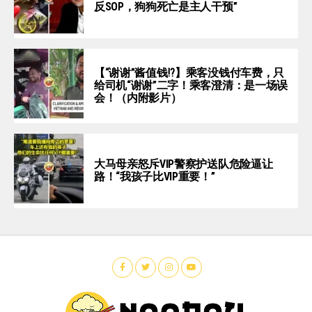
反SOP，狗狗死亡是主人干预”
【“谢谢”酱值钱⁉️】乘客没钱付车费，只
给司机“谢谢”二字！乘客澄清：是一场误
会！（内附影片）
大马母亲怒斥VIP警察护送队危险逼让
路！“我孩子比VIP重要！”