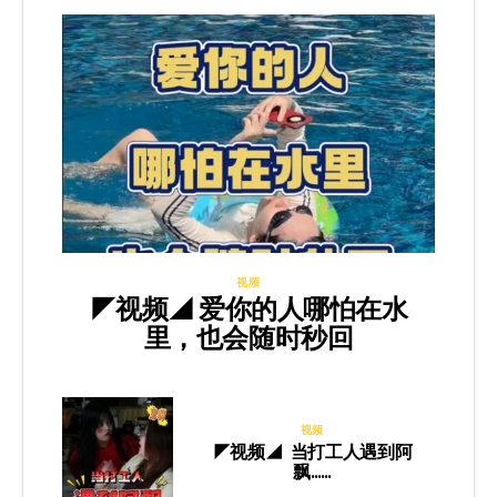
视频
◤视频◢ 爱你的人哪怕在水
里，也会随时秒回
视频
◤视频◢ 当打工人遇到阿
飘……