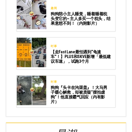
趣闻
狗狗陪小主人睡觉，睡着睡着枕
头变它的~ 主人多买一个枕头，结
果意想不到！（内附影片）
时事
【走Fast Lane最怕遇到“龟速
车”！】PLUS和SKVE新增「最低建
议车速」，试跑3个月
时事
狗狗『头卡在沟渠盖』！大马男
子暖心解救，却被质疑“摆拍虐
狗”！他直接霸气回应（内有影
片）