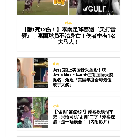
时事
【酿1死12伤！】泰南足球赛遇『天打雷
劈』，泰国球员不治身亡！伤者中有1名
大马人！
通稿
JessC踏上美国音乐圣殿！获
Josie Music Awards三项国际大奖
提名，角逐『美国年度全球最佳
歌手大奖』！
时事
【“谢谢”酱值钱⁉️】乘客没钱付车
费，只给司机“谢谢”二字！乘客澄
清：是一场误会！（内附影片）