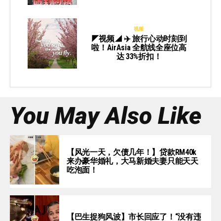
视频
◤视频◢ ✈️ 旅行心动时刻到
啦！AirAsia 全航线全座位高
达 33%折扣！
You May Also Like
【风光一天，欠债几年！】贷款RM40k
来办豪华婚礼，大马新婚夫妻只能天天
吃泡面！
【巴生捉狗风波】市长回应了！“没有违