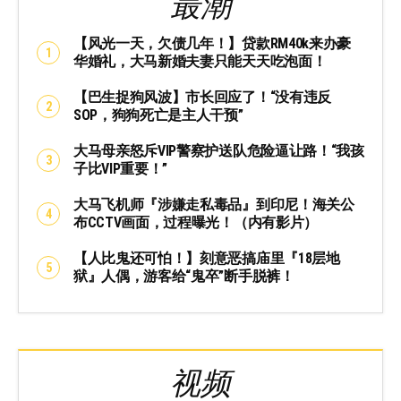
最潮
【风光一天，欠债几年！】贷款RM40k来办豪
华婚礼，大马新婚夫妻只能天天吃泡面！
【巴生捉狗风波】市长回应了！“没有违反
SOP，狗狗死亡是主人干预”
大马母亲怒斥VIP警察护送队危险逼让路！“我孩
子比VIP重要！”
大马飞机师『涉嫌走私毒品』到印尼！海关公
布CCTV画面，过程曝光！（内有影片）
【人比鬼还可怕！】刻意恶搞庙里『18层地
狱』人偶，游客给“鬼卒”断手脱裤！
视频