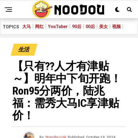
大马
网红
YouTuber
90后
00后
美女
视频
TOPICS
生活
【只有??人才有津贴
～】明年中下旬开跑！
Ron95分两价，陆兆
福：需秀大马IC享津贴
价！
By
Standby小编
Published
October 19, 2024