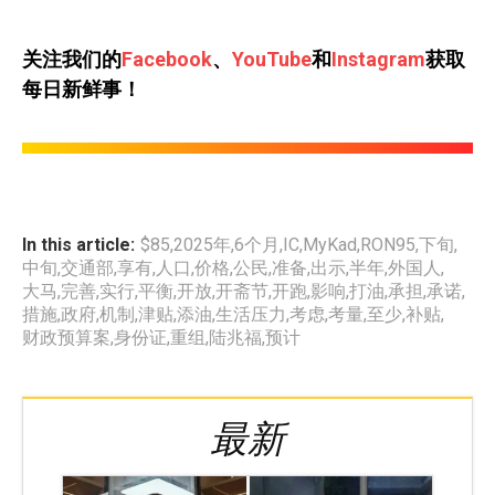
关注我们的
Facebook
、
YouTube
和
Instagram
获取
每日新鲜事！
In this article:
$85
,
2025年
,
6个月
,
IC
,
MyKad
,
RON95
,
下旬
,
中旬
,
交通部
,
享有
,
人口
,
价格
,
公民
,
准备
,
出示
,
半年
,
外国人
,
大马
,
完善
,
实行
,
平衡
,
开放
,
开斋节
,
开跑
,
影响
,
打油
,
承担
,
承诺
,
措施
,
政府
,
机制
,
津贴
,
添油
,
生活压力
,
考虑
,
考量
,
至少
,
补贴
,
财政预算案
,
身份证
,
重组
,
陆兆福
,
预计
最新