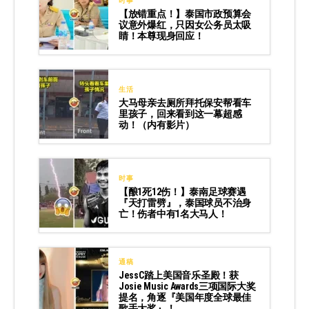
时事
【放错重点！】泰国市政预算会
议意外爆红，只因女公务员太吸
睛！本尊现身回应！
生活
大马母亲去厕所拜托保安帮看车
里孩子，回来看到这一幕超感
动！（内有影片）
时事
【酿1死12伤！】泰南足球赛遇
『天打雷劈』，泰国球员不治身
亡！伤者中有1名大马人！
通稿
JessC踏上美国音乐圣殿！获
Josie Music Awards三项国际大奖
提名，角逐『美国年度全球最佳
歌手大奖』！