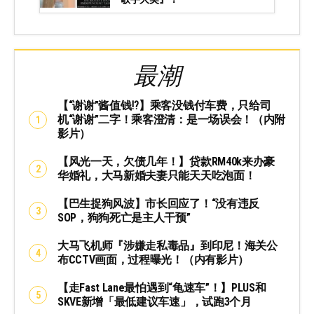
最潮
【“谢谢”酱值钱⁉️】乘客没钱付车费，只给司
机“谢谢”二字！乘客澄清：是一场误会！（内附
影片）
【风光一天，欠债几年！】贷款RM40k来办豪
华婚礼，大马新婚夫妻只能天天吃泡面！
【巴生捉狗风波】市长回应了！“没有违反
SOP，狗狗死亡是主人干预”
大马飞机师『涉嫌走私毒品』到印尼！海关公
布CCTV画面，过程曝光！（内有影片）
【走Fast Lane最怕遇到“龟速车”！】PLUS和
SKVE新增「最低建议车速」，试跑3个月