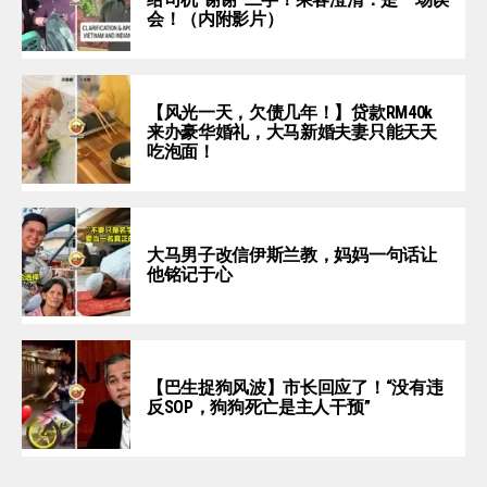
会！（内附影片）
【风光一天，欠债几年！】贷款RM40k
来办豪华婚礼，大马新婚夫妻只能天天
吃泡面！
大马男子改信伊斯兰教，妈妈一句话让
他铭记于心
【巴生捉狗风波】市长回应了！“没有违
反SOP，狗狗死亡是主人干预”