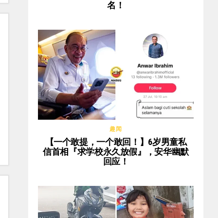
名！
趣闻
【一个敢提，一个敢回！】6岁男童私
信首相『求学校永久放假』，安华幽默
回应！