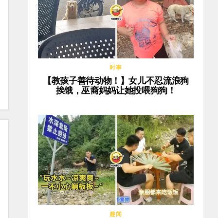
时事
【教孩子善待动物！】女儿不忍流浪狗
挨饿，巫裔妈妈让她投喂狗狗！
趣闻