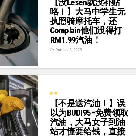
【没Lesen就没补贴
咯！】大马中学生无
执照骑摩托车，还
Complain他们没得打
RM1.99汽油！
October 9, 2025
时事
【不是送汽油！】误
以为BUDI95=免费领取
汽油，大马女子到油
站才懂要给钱，直接