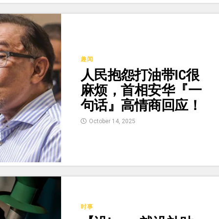
趣闻
人民抱怨打油带IC很
麻烦，首相安华『一
句话』高情商回应！
October 14, 2025
时事