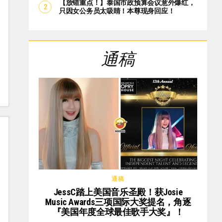
【放错重点！】泰国市政预算会议意外爆红，
只因女公务员太吸睛！本尊现身回应！
通稿
通稿
JessC踏上美国音乐圣殿！获Josie
Music Awards三项国际大奖提名，角逐
『美国年度全球最佳歌手大奖』！