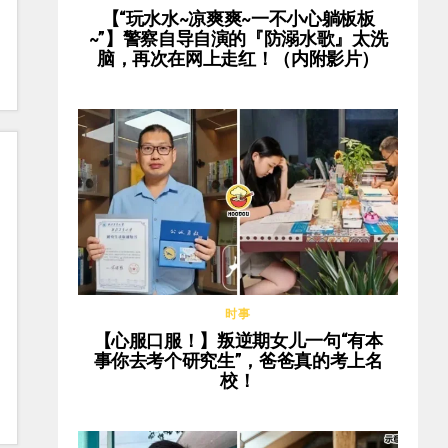
【“玩水水~凉爽爽~一不小心躺板板
~”】警察自导自演的『防溺水歌』太洗
脑，再次在网上走红！（内附影片）
时事
【心服口服！】叛逆期女儿一句“有本
事你去考个研究生”，爸爸真的考上名
校！