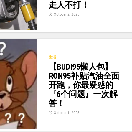
走人不打！
October 2, 2025
生活
【BUDI95懒人包】
RON95补贴汽油全面
开跑，你最疑惑的
『6个问题』一次解
答！
October 1, 2025