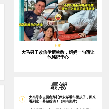
时事
大马男子改信伊斯兰教，妈妈一句话让
他铭记于心
最潮
大马母亲去厕所拜托保安帮看车里孩子，回来
看到这一幕超感动！（内有影片）