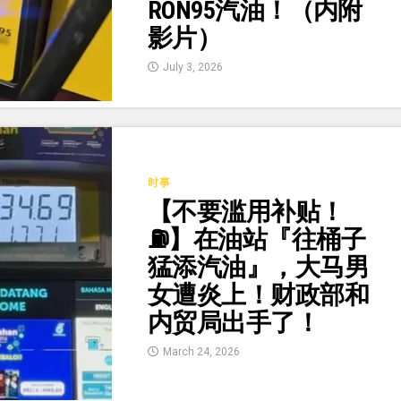
RON95汽油！（内附
影片）
July 3, 2026
时事
【不要滥用补贴！
⛽】在油站『往桶子
猛添汽油』，大马男
女遭炎上！财政部和
内贸局出手了！
March 24, 2026