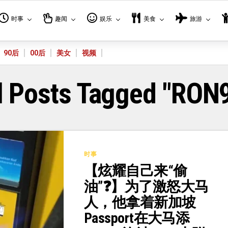
时事
趣闻
娱乐
美食
旅游
90后
00后
美女
视频
l Posts Tagged "RON
时事
【炫耀自己来“偷
油”❓】为了激怒大马
人，他拿着新加坡
Passport在大马添