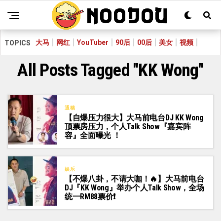
大马
网红
YouTuber
90后
00后
美女
视频
TOPICS
All Posts Tagged "KK Wong"
通稿
【自爆压力很大】大马前电台DJ KK Wong
顶票房压力，个人Talk Show『嘉宾阵
容』全面曝光 ！
娱乐
【不爆八卦，不请大咖！🔥】大马前电台
DJ『KK Wong』举办个人Talk Show，全场
统一RM88票价❗