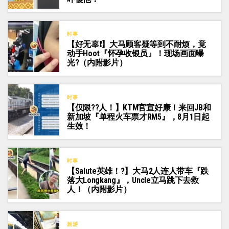
时事
【好无辜❗️】大马顾客疑等到不耐烦，竟
动手Hoot『怀孕收银员』！现场画面曝
光?（内附影片）
时事
【仅限??人！】KTM官宣好康！来回JB和
新加坡『单程火车票才RM5』，8月1日起
生效！
时事
【Salute英雄！?】大马2人连人带车『跌
落大Longkang』，Uncle立马跳下去救
人！（内附影片）
旅游