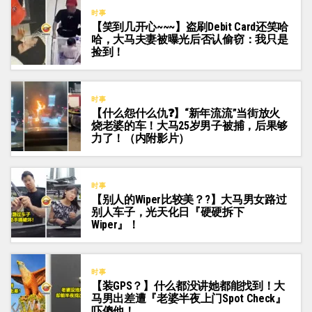
时事
【笑到几开心~~~】盗刷Debit Card还笑哈
哈，大马夫妻被曝光后否认偷窃：我只是
捡到！
时事
【什么怨什么仇❓】“新年流流”当街放火
烧老婆的车！大马25岁男子被捕，后果够
力了！（内附影片）
时事
【别人的Wiper比较美？?】大马男女路过
别人车子，光天化日『硬硬拆下
Wiper』！
时事
【装GPS？】什么都没讲她都能找到！大
马男出差遭『老婆半夜上门Spot Check』
吓傻他！