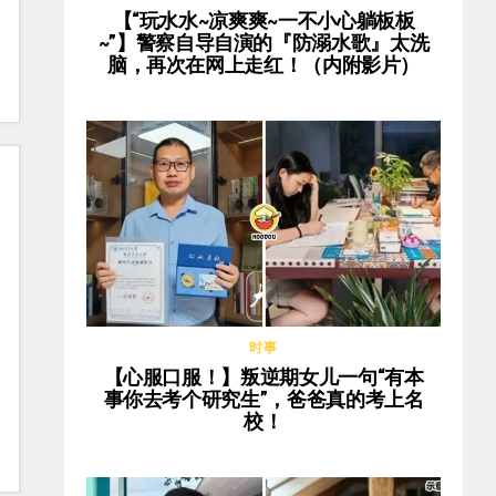
【“玩水水~凉爽爽~一不小心躺板板
~”】警察自导自演的『防溺水歌』太洗
脑，再次在网上走红！（内附影片）
时事
【心服口服！】叛逆期女儿一句“有本
事你去考个研究生”，爸爸真的考上名
校！