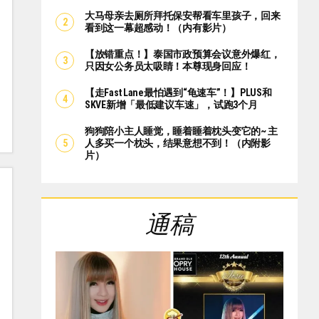
大马母亲去厕所拜托保安帮看车里孩子，回来
看到这一幕超感动！（内有影片）
【放错重点！】泰国市政预算会议意外爆红，
只因女公务员太吸睛！本尊现身回应！
【走Fast Lane最怕遇到“龟速车”！】PLUS和
SKVE新增「最低建议车速」，试跑3个月
狗狗陪小主人睡觉，睡着睡着枕头变它的~ 主
人多买一个枕头，结果意想不到！（内附影
片）
通稿