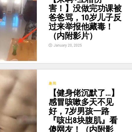
害！】没做完功课被
爸爸骂，10岁儿子反
过来举报他藏毒！
（内附影片）
January 20, 2025
趣闻
【健身佬沉默了…】
感冒咳嗽多天不见
好，7岁男孩一路
『咳出8块腹肌』看
傻网友！（内附影