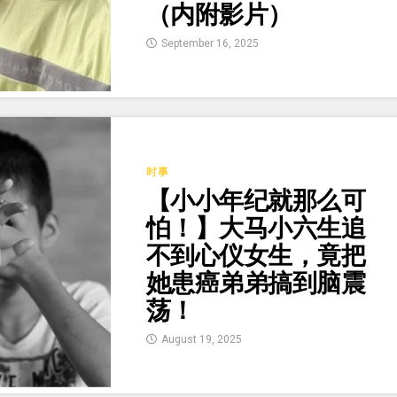
（内附影片）
September 16, 2025
时事
【小小年纪就那么可
怕！】大马小六生追
不到心仪女生，竟把
她患癌弟弟搞到脑震
荡！
August 19, 2025