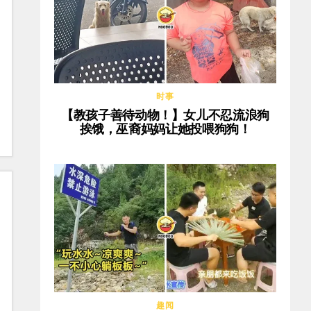
时事
【教孩子善待动物！】女儿不忍流浪狗
挨饿，巫裔妈妈让她投喂狗狗！
趣闻