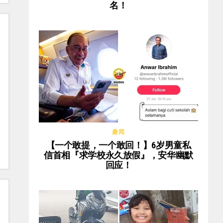
名！
趣闻
【一个敢提，一个敢回！】6岁男童私
信首相『求学校永久放假』，安华幽默
回应！