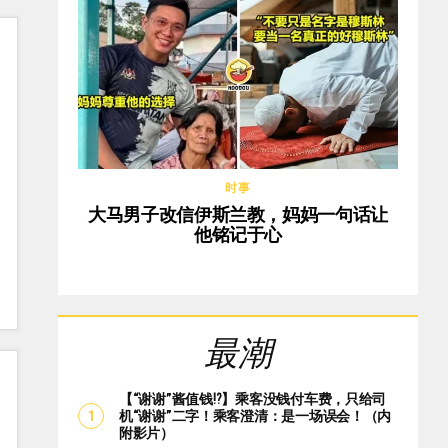
时事
大马男子改信伊斯兰教，妈妈一句话让
他铭记于心
最潮
【“谢谢”酱值钱⁉️】乘客没钱付车费，只给司
机“谢谢”二字！乘客澄清：是一场误会！（内
附影片）