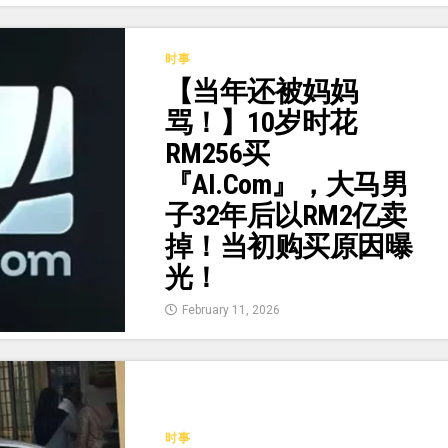
时事
【当年还被妈妈
骂！】10岁时花
RM256买
『AI.com』，大马男
子32年后以RM2亿卖
掉！当初购买原因曝
光！
February 11, 2026
时事