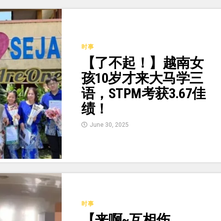
时事
【了不起！】越南女
孩10岁才来大马学三
语，STPM考获3.67佳
绩！
June 30, 2025
时事
【来啊~互相伤