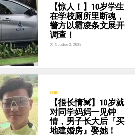
【惊人！】10岁学生
在学校厕所里断魂，
警方以霸凌条文展开
调查！
October 2, 2025
时事
【很长情💓】10岁就
对同学妈妈一见钟
情，男子长大后『买
地建婚房』娶她！