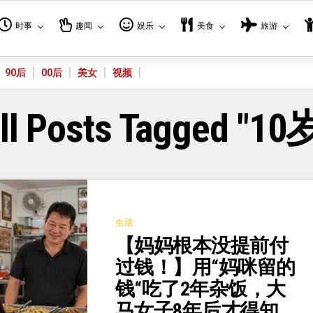
时事
趣闻
娱乐
美食
旅游
90后
00后
美女
视频
ll Posts Tagged "10
生活
【妈妈根本没提前付
过钱！】用“妈咪留的
钱“吃了2年杂饭，大
马女子8年后才得知