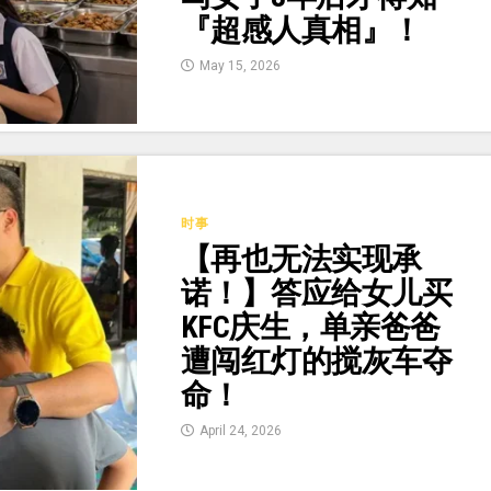
『超感人真相』！
May 15, 2026
时事
【再也无法实现承
诺！】答应给女儿买
KFC庆生，单亲爸爸
遭闯红灯的搅灰车夺
命！
April 24, 2026