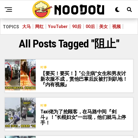
大马
网红
YouTuber
90后
00后
美女
视频
TOPICS
All Posts Tagged "阻止"
时事
【要买！要买！】“公主病”女生和男友讨
新衣服不成，赏他巴掌后反被打到趴地！
『内有视频』
时事
Taxi佬为了抢顾客，在马路中间『剑
斗』！“长棍妇女”一出现，他们就马上停
手！