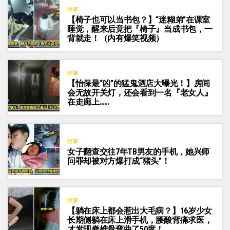
时事
【椅子也可以当书包？】“迷糊弟”在课室
睡觉，醒来后竟把『椅子』当成书包，一
背就走！（内有爆笑视频）
时事
【怡保最“凶”的猛鬼酒店大曝光！】房间
会无故开关灯，还会看到一名『老女人』
在走廊上……
时事
女子翻查交往7年TB男友的手机，她兴师
问罪却被对方爆打成“猪头”！
时事
【躺在床上都会惹出大毛病？】16岁少女
长期侧躺在床上滑手机，腰酸背痛求医，
才发现脊椎骨弯曲了50度！