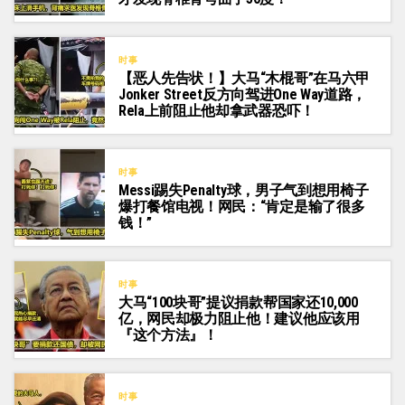
时事
【恶人先告状！】大马“木棍哥”在马六甲
Jonker Street反方向驾进One Way道路，
Rela上前阻止他却拿武器恐吓！
时事
Messi踢失Penalty球，男子气到想用椅子
爆打餐馆电视！网民：“肯定是输了很多
钱！”
时事
大马“100块哥”提议捐款帮国家还10,000
亿，网民却极力阻止他！建议他应该用
『这个方法』！
时事