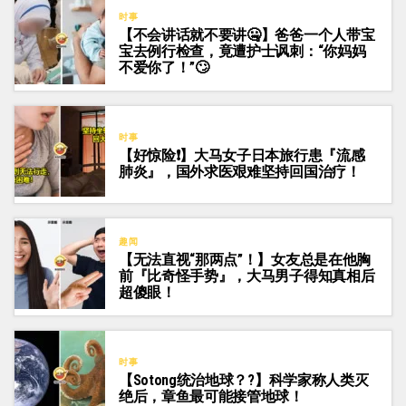
时事
【不会讲话就不要讲🤐】爸爸一个人带宝
宝去例行检查，竟遭护士讽刺：“你妈妈
不爱你了！”🙄
时事
【好惊险❗】大马女子日本旅行患『流感
肺炎』，国外求医艰难坚持回国治疗！
趣闻
【无法直视“那两点”！】女友总是在他胸
前『比奇怪手势』，大马男子得知真相后
超傻眼！
时事
【Sotong统治地球？?】科学家称人类灭
绝后，章鱼最可能接管地球！