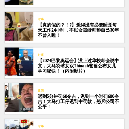
时事
【真的假的？！?】觉得没有必要睡觉每
天工作24小时，不眠女裁缝师称自己30年
不曾入睡！
时事
【2024巴黎奥运会】没上过华校却会说中
文，大马羽球女双Thinaah爸爸公布女儿
学习秘诀！（内附影片）
趣闻
迟到5分钟罚60令吉，迟到一小时罚600令
吉！大马打工仔迟到中罚款，怒斥公司不
公平！
时事