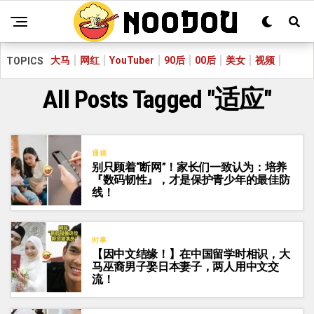
大马
网红
YouTuber
90后
00后
美女
视频
TOPICS
All Posts Tagged "适应"
通稿
别只顾着“断网”！家长们一致认为：培养
『数码韧性』，才是保护青少年的最佳防
线！
时事
【因中文结缘！】在中国留学时相识，大
马巫裔男子娶日本妻子，两人用中文交
流！