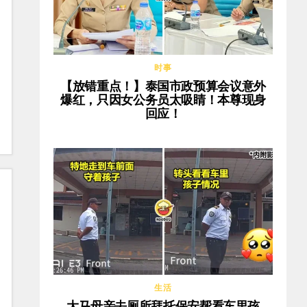
时事
【放错重点！】泰国市政预算会议意外
爆红，只因女公务员太吸睛！本尊现身
回应！
生活
大马母亲去厕所拜托保安帮看车里孩