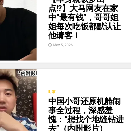
点⁉️】大马网友在家
中“最有钱”，哥哥姐
姐每次吃饭都默认让
他请客！
May 5, 2026
时事
中国小哥还原机舱闹
事全过程，深感羞
愧：“想找个地缝钻进
去”（内附影片）