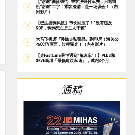
【“谢谢”酱值钱⁉️】乘客没钱付车费，只给司
机“谢谢”二字！乘客澄清：是一场误会！（内
附影片）
【巴生捉狗风波】市长回应了！“没有违反
SOP，狗狗死亡是主人干预”
大马飞机师『涉嫌走私毒品』到印尼！海关公
布CCTV画面，过程曝光！（内有影片）
【走Fast Lane最怕遇到“龟速车”！】PLUS和
SKVE新增「最低建议车速」，试跑3个月
通稿