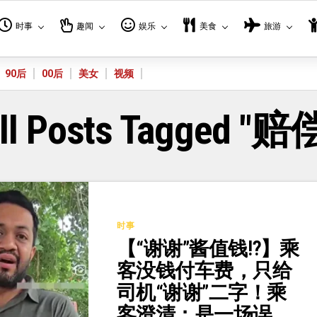
时事
趣闻
娱乐
美食
旅游
90后
00后
美女
视频
ll Posts Tagged "赔
时事
【“谢谢”酱值钱⁉️】乘
客没钱付车费，只给
司机“谢谢”二字！乘
客澄清：是一场误