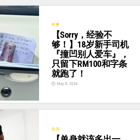
时事
【Sorry，经验不
够！】18岁新手司机
『撞凹别人爱车』，
只留下RM100和字条
就跑了！
May 8, 2026
生活
【单身就该多出一