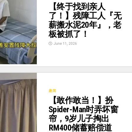
【终于找到亲人
了！】残障工人『无
薪搬水泥20年』，老
板被抓了！
June 11, 2026
趣闻
【敢作敢当！】扮
Spider-Man时弄坏窗
帘，9岁儿子掏出
RM400储蓄赔偿道