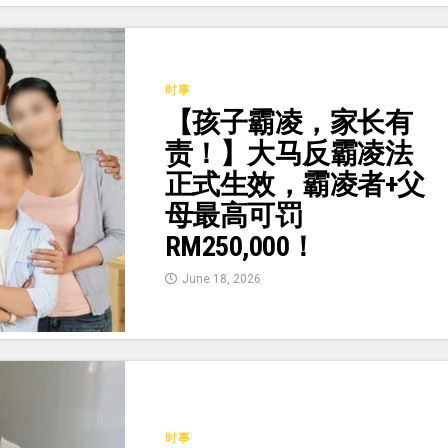
时事
【孩子霸凌，家长有
责！】大马反霸凌法
正式生效，霸凌者+父
母最高可罚
RM250,000！
June 18, 2026
时事