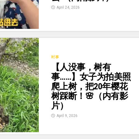
April 24, 2026
时事
【人没事，树有
事……】女子为拍美照
爬上树，把20年樱花
树踩断！🌸（内有影
片）
April 9, 2026