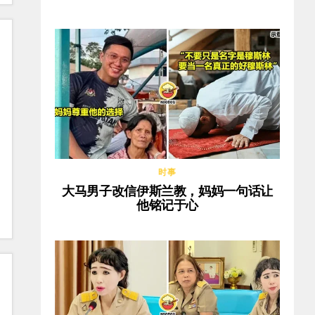
时事
大马男子改信伊斯兰教，妈妈一句话让
他铭记于心