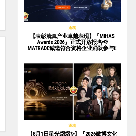
通稿
【表彰清真产业卓越表现】『MIHAS
Awards 2026』正式开放报名📢
MATRADE诚邀符合资格企业踊跃参与‼️
通稿
【8月1日星光熠熠✨】『2026微博文化