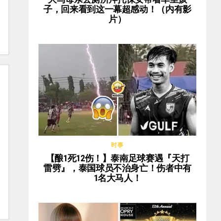
子，回来看到这一幕超感动！（内有影
片）
时事
【酿1死12伤！】泰南足球赛遇『天打
雷劈』，泰国球员不治身亡！伤者中有
1名大马人！