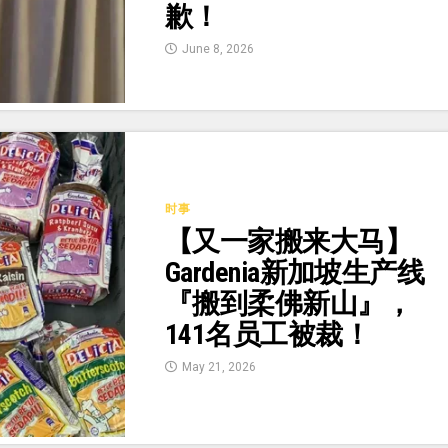
歉！
June 8, 2026
时事
【又一家搬来大马】
Gardenia新加坡生产线
『搬到柔佛新山』，
141名员工被裁！
May 21, 2026