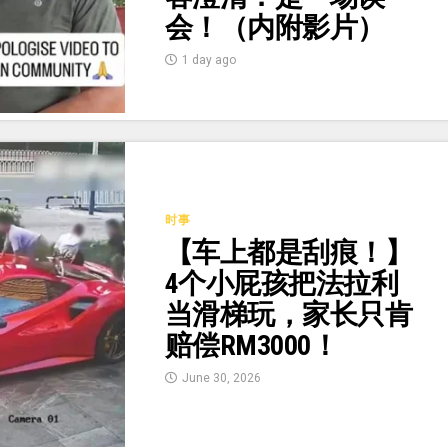
会！（内附影片）
1 day ago
时事
【车上都是刮痕！】
4个小屁孩把法拉利
当滑梯玩，家长只肯
赔偿RM3000！
June 30, 2026