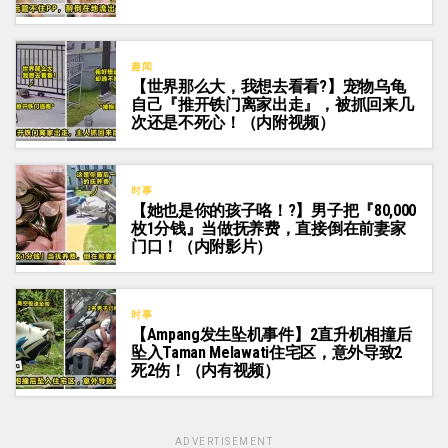
趣闻
【世界那么大，我想去看看?】宠物乌龟
自己『推开铁门离家出走』，被抓回来几
次还是不死心！（内附视频）
时事
【她也是你的孩子咯！?】男子把『80,000
枚1分钱』当做抚养费，直接倒在前妻家
门口！（内附影片）
时事
【Ampang发生坠机事件】2直升机相撞后
坠入Taman Melawati住宅区，意外导致2
死2伤！（内有视频）
ADVERTISEMENT