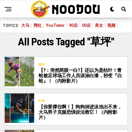
大马
网红
YouTuber
90后
00后
美女
视频
TOPICS
All Posts Tagged "草坪"
趣闻
【?：突然两眼一白?】还以为是枯叶！青
蛙被足球场工作人员误涂白漆，秒变『白
蛙』！（内附影片）
时事
【你要撑住啊！】狗狗掉进泳池出不来，
大马男子克服恐惧设法救它！（内附影
片）