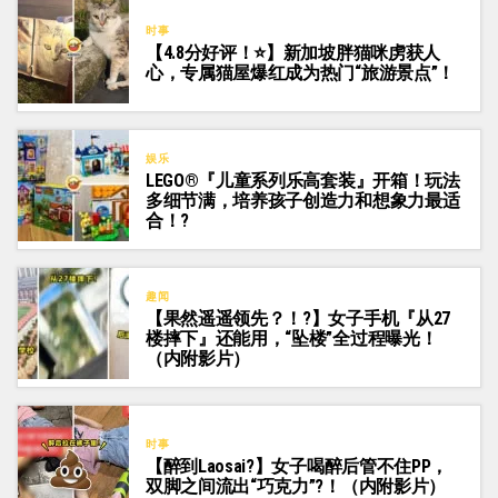
时事
【4.8分好评！⭐】新加坡胖猫咪虏获人
心，专属猫屋爆红成为热门“旅游景点”！
娱乐
LEGO®『儿童系列乐高套装』开箱！玩法
多细节满，培养孩子创造力和想象力最适
合！?
趣闻
【果然遥遥领先？！?】女子手机『从27
楼摔下』还能用，“坠楼”全过程曝光！
（内附影片）
时事
【醉到Laosai?】女子喝醉后管不住PP，
双脚之间流出“巧克力”?！（内附影片）