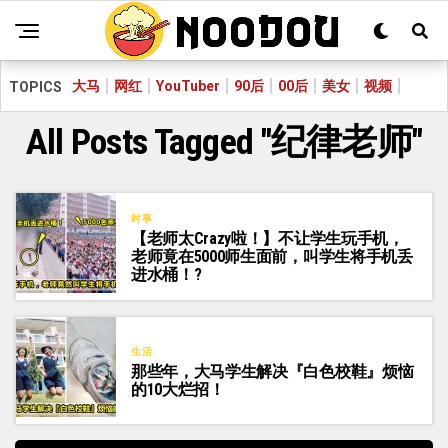
大马
网红
YouTuber
90后
00后
美女
视频
TOPICS
All Posts Tagged "纪律老师"
时事
【老师太Crazy啦！】不让学生玩手机，
老师竟在5000师生面前，叫学生将手机丢
进水桶！?
生活
那些年，大马学生解决『白色校鞋』烦恼
的10大烂招！