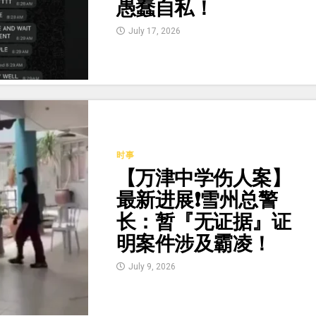
愚蠢自私！
July 17, 2026
时事
【万津中学伤人案】
最新进展❗雪州总警
长：暂『无证据』证
明案件涉及霸凌！
July 9, 2026