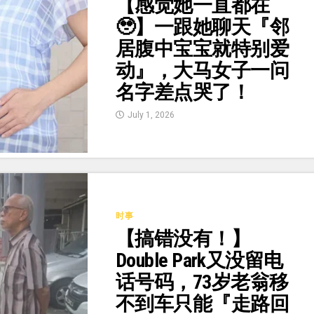
【感觉她一直都在
🥹】一跟她聊天『邻
居腹中宝宝就特别爱
动』，大马女子一问
名字差点哭了！
July 1, 2026
时事
【搞错没有！】
Double Park又没留电
话号码，73岁老翁移
不到车只能『走路回