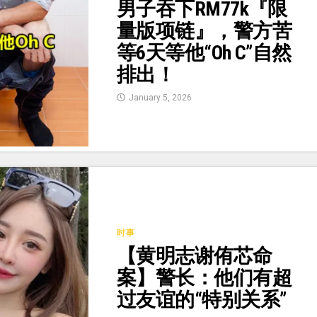
男子吞下RM77k『限
量版项链』，警方苦
等6天等他“Oh C”自然
排出！
January 5, 2026
时事
【黄明志谢侑芯命
案】警长：他们有超
过友谊的“特别关系”