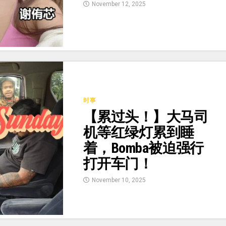
November 12, 2025
时事
【累过头！】大马司
机等红绿灯累到睡
着，Bomba被迫强行
打开车门！
November 10, 2025