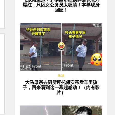
爆红，只因女公务员太吸睛！本尊现身
回应！
生活
大马母亲去厕所拜托保安帮看车里孩
子，回来看到这一幕超感动！（内有影
片）