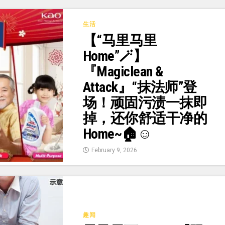
生活
【“马里马里
Home”🪄】
『Magiclean &
Attack』“抹法师”登
场！顽固污渍一抹即
掉，还你舒适干净的
Home~🏠☺️
February 9, 2026
趣闻