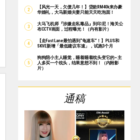
【风光一天，欠债几年！】贷款RM40k来办豪
华婚礼，大马新婚夫妻只能天天吃泡面！
大马飞机师『涉嫌走私毒品』到印尼！海关公
布CCTV画面，过程曝光！（内有影片）
【走Fast Lane最怕遇到“龟速车”！】PLUS和
SKVE新增「最低建议车速」，试跑3个月
狗狗陪小主人睡觉，睡着睡着枕头变它的~ 主
人多买一个枕头，结果意想不到！（内附影
片）
通稿