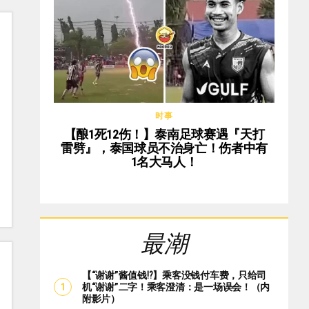
时事
【酿1死12伤！】泰南足球赛遇『天打
雷劈』，泰国球员不治身亡！伤者中有
1名大马人！
最潮
【“谢谢”酱值钱⁉️】乘客没钱付车费，只给司
机“谢谢”二字！乘客澄清：是一场误会！（内
附影片）