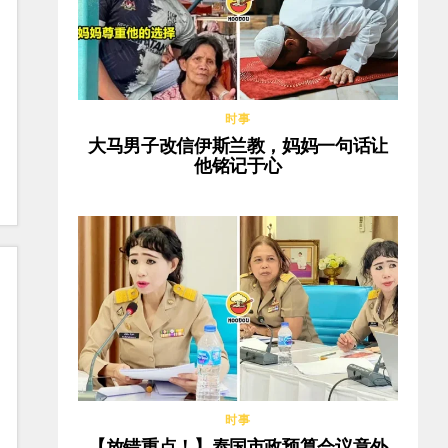
时事
大马男子改信伊斯兰教，妈妈一句话让
他铭记于心
时事
【放错重点！】泰国市政预算会议意外