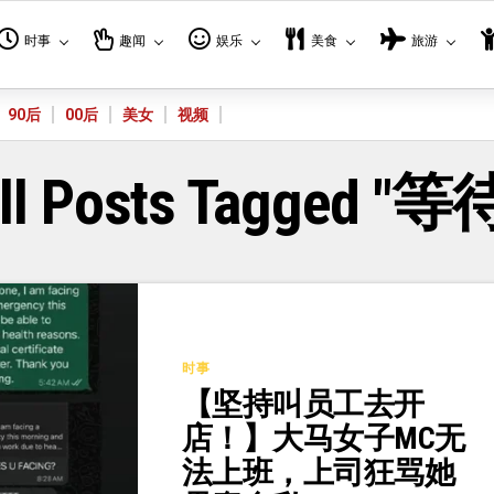
时事
趣闻
娱乐
美食
旅游
90后
00后
美女
视频
ll Posts Tagged "等
时事
【坚持叫员工去开
店！】大马女子MC无
法上班，上司狂骂她