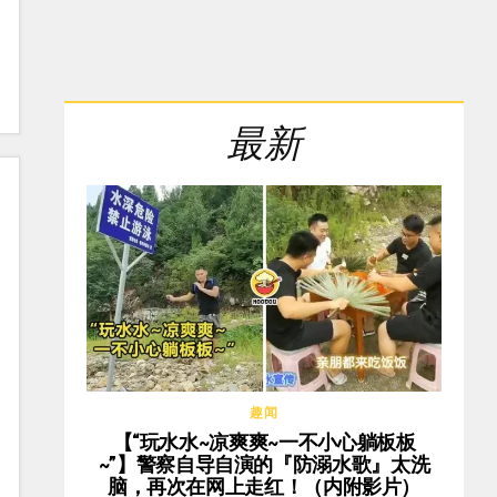
最新
趣闻
【“玩水水~凉爽爽~一不小心躺板板
~”】警察自导自演的『防溺水歌』太洗
脑，再次在网上走红！（内附影片）