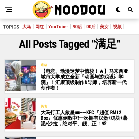
大马
网红
YouTuber
90后
00后
美女
视频
TOPICS
All Posts Tagged "满足"
通稿
【电竞、动漫迷梦中情校！🔥】马来西亚
城市大学成立全新『动画与游戏设计学
院』！汇聚顶级制作&导师，培养新一代
创作者！
美食
大马打工人救星💼——KFC『超值 RM12
Box』优惠倒数中❗一次拥有汉堡+鸡块+薯
泥+沙拉，绝对平、靓、正！💯