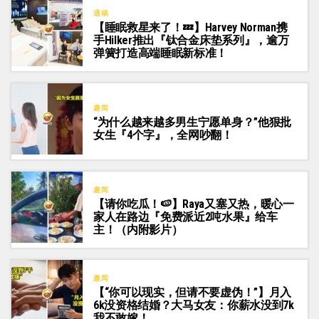
通稿
【睡眠救星来了！💤】Harvey Norman携
手Hilker推出『钛合金床垫系列』，逾万
弹簧打造高端睡眠新标准！
趣闻
“为什么越来越多男生宁愿单身？”他狠批
女生『4个字』，全网吵翻！
趣闻
【请你吃瓜！🍉】Raya又塞又热，暖心一
家人在路边『免费派近2吨水果』给车
主！（内附影片）
趣闻
【“你可以现实，但请不要虚伪！”】月入
6k没资格结婚？大马女友：你薪水没到7k
我不敢嫁！