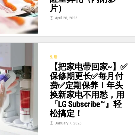
片）
April 28, 2026
生活
【把家电带回家~】✅
保修期更长✅每月付
费✅定期保养！年头
换新家电不用愁，用
『LG Subscribe™』轻
松搞定！
January 7, 2026