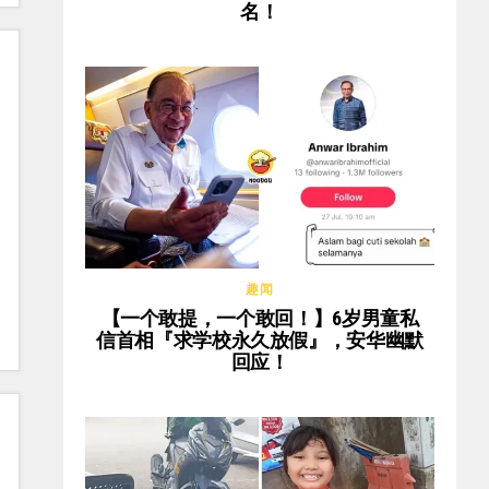
名！
趣闻
【一个敢提，一个敢回！】6岁男童私
信首相『求学校永久放假』，安华幽默
回应！