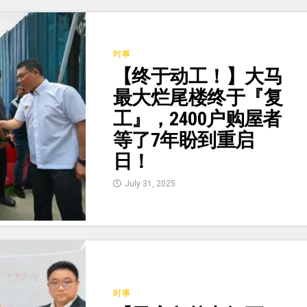
时事
【终于动工！】大马
最大烂尾楼终于『复
工』，2400户购屋者
等了7年盼到重启
日！
July 31, 2025
时事