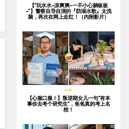
【“玩水水~凉爽爽~一不小心躺板板
~”】警察自导自演的『防溺水歌』太洗
脑，再次在网上走红！（内附影片）
时事
【心服口服！】叛逆期女儿一句“有本
事你去考个研究生”，爸爸真的考上名
校！