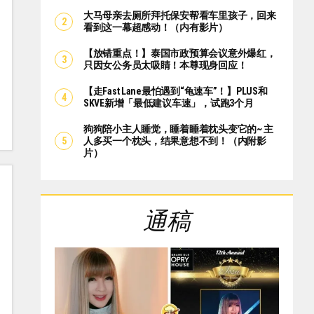
大马母亲去厕所拜托保安帮看车里孩子，回来
看到这一幕超感动！（内有影片）
【放错重点！】泰国市政预算会议意外爆红，
只因女公务员太吸睛！本尊现身回应！
【走Fast Lane最怕遇到“龟速车”！】PLUS和
SKVE新增「最低建议车速」，试跑3个月
狗狗陪小主人睡觉，睡着睡着枕头变它的~ 主
人多买一个枕头，结果意想不到！（内附影
片）
通稿