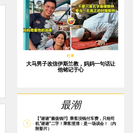
时事
大马男子改信伊斯兰教，妈妈一句话让
他铭记于心
最潮
【“谢谢”酱值钱⁉️】乘客没钱付车费，只给司
机“谢谢”二字！乘客澄清：是一场误会！（内
附影片）