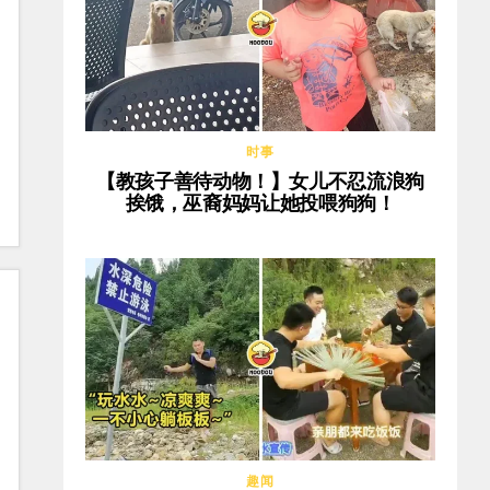
时事
【教孩子善待动物！】女儿不忍流浪狗
挨饿，巫裔妈妈让她投喂狗狗！
趣闻