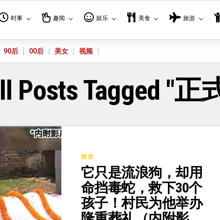
时事
趣闻
娱乐
美食
旅游
90后
00后
美女
视频
ll Posts Tagged "正
旅游
它只是流浪狗，却用
命挡毒蛇，救下30个
孩子！村民为他举办
隆重葬礼（内附影