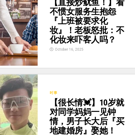
【直接炒鱿鱼！】看
不惯女服务生抱怨
『上班被要求化
妆』！老板怒批：不
化妆来吓客人吗？
October 16, 2025
时事
【很长情💓】10岁就
对同学妈妈一见钟
情，男子长大后『买
地建婚房』娶她！