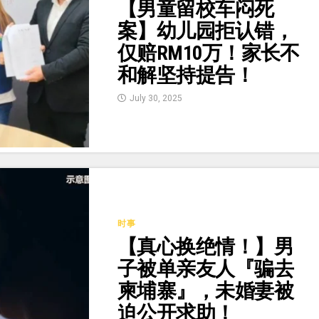
【男童留校车闷死
案】幼儿园拒认错，
仅赔RM10万！家长不
和解坚持提告！
July 30, 2025
时事
【真心换绝情！】男
子被单亲友人『骗去
柬埔寨』，未婚妻被
迫公开求助！