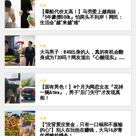
时事
【晕船代价太高！】马劳爱上越南妹，
『5年豪掷500k』怕两头不到岸！网民：
生活会“越“来越“难”
时事
大马男子：B40出身的人，真的有机会翻
身成为T20吗？网友道出『心酸现实』……
时事
【面有男色！】4个月为网恋女友『花掉
一辆Ativa』，男子“后门失守”才发现真
相！
时事
【“没背景没资金，只有一口锅和不服输
的心”】别人在玩他在赚钱，大马16岁青
年摆摊炒粿条！