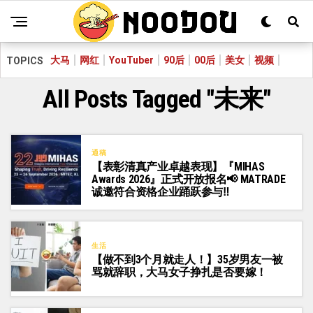
大马
网红
YouTuber
90后
00后
美女
视频
TOPICS
All Posts Tagged "未来"
通稿
【表彰清真产业卓越表现】『MIHAS
Awards 2026』正式开放报名📢 MATRADE
诚邀符合资格企业踊跃参与‼️
生活
【做不到3个月就走人！】35岁男友一被
骂就辞职，大马女子挣扎是否要嫁！