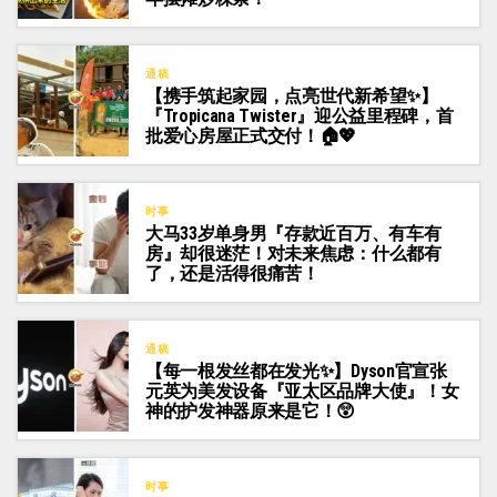
通稿
【携手筑起家园，点亮世代新希望✨】
『Tropicana Twister』迎公益里程碑，首
批爱心房屋正式交付！🏠💖
时事
大马33岁单身男『存款近百万、有车有
房』却很迷茫！对未来焦虑：什么都有
了，还是活得很痛苦！
通稿
【每一根发丝都在发光✨】Dyson官宣张
元英为美发设备『亚太区品牌大使』！女
神的护发神器原来是它！😲
时事