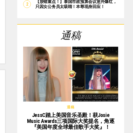
【放错重点！】泰国市政预算会议意外爆红，
只因女公务员太吸睛！本尊现身回应！
通稿
通稿
JessC踏上美国音乐圣殿！获Josie
Music Awards三项国际大奖提名，角逐
『美国年度全球最佳歌手大奖』！