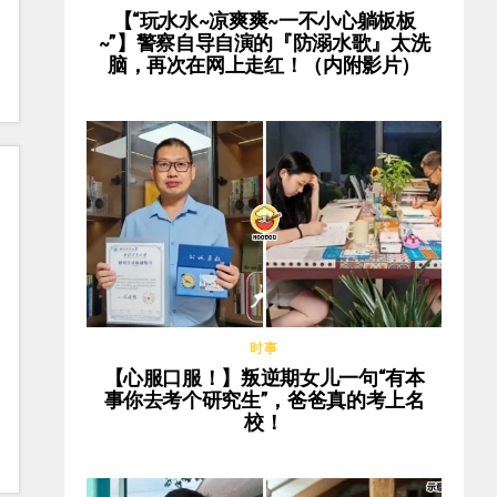
【“玩水水~凉爽爽~一不小心躺板板
~”】警察自导自演的『防溺水歌』太洗
脑，再次在网上走红！（内附影片）
时事
【心服口服！】叛逆期女儿一句“有本
事你去考个研究生”，爸爸真的考上名
校！