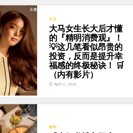
生活
大马女生长大后才懂
的『精明消费观』！
💡这几笔看似昂贵的
投资，反而是提升幸
福感的终极秘诀！ 🛒
（内有影片）
April 17, 2026
趣闻