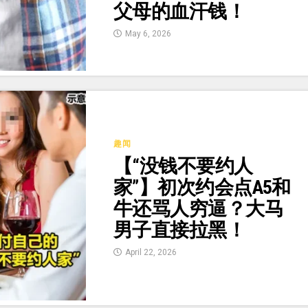
父母的血汗钱！
May 6, 2026
趣闻
【“没钱不要约人
家”】初次约会点A5和
牛还骂人穷逼？大马
男子直接拉黑！
April 22, 2026