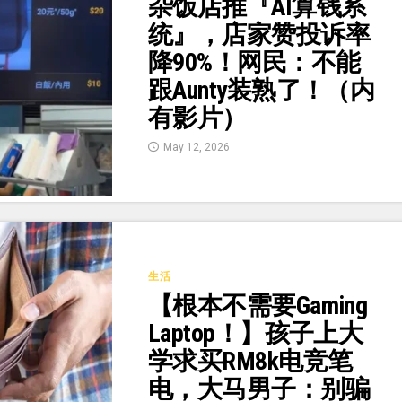
杂饭店推『AI算钱系
统』，店家赞投诉率
降90%！网民：不能
跟Aunty装熟了！（内
有影片）
May 12, 2026
生活
【根本不需要Gaming
Laptop！】孩子上大
学求买RM8k电竞笔
电，大马男子：别骗