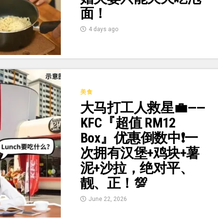
面！
4 days ago
美食
大马打工人救星💼——
KFC『超值 RM12
Box』优惠倒数中❗一
次拥有汉堡+鸡块+薯
泥+沙拉，绝对平、
靓、正！💯
June 22, 2026