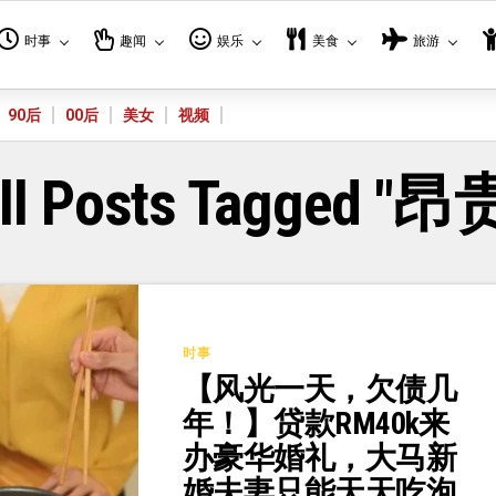
时事
趣闻
娱乐
美食
旅游
90后
00后
美女
视频
ll Posts Tagged "昂
时事
【风光一天，欠债几
年！】贷款RM40k来
办豪华婚礼，大马新
婚夫妻只能天天吃泡