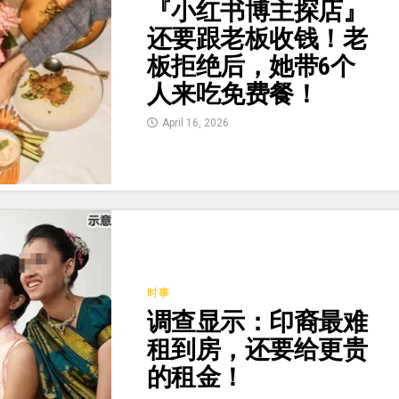
『小红书博主探店』
还要跟老板收钱！老
板拒绝后，她带6个
人来吃免费餐！
April 16, 2026
时事
调查显示：印裔最难
租到房，还要给更贵
的租金！