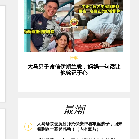
时事
大马男子改信伊斯兰教，妈妈一句话让
他铭记于心
最潮
大马母亲去厕所拜托保安帮看车里孩子，回来
看到这一幕超感动！（内有影片）