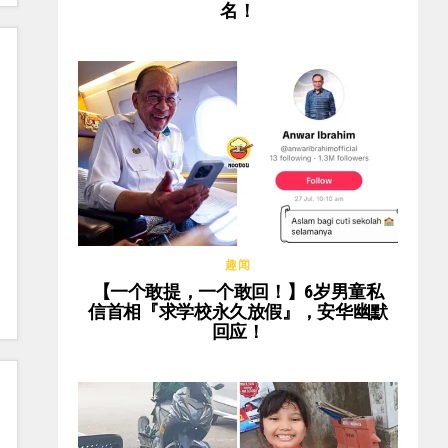
名！
趣闻
【一个敢提，一个敢回！】6岁男童私
信首相『求学校永久放假』，安华幽默
回应！