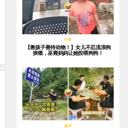
时事
【教孩子善待动物！】女儿不忍流浪狗
挨饿，巫裔妈妈让她投喂狗狗！
趣闻