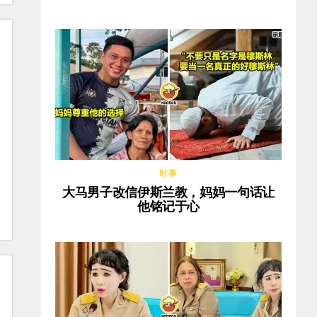
时事
大马男子改信伊斯兰教，妈妈一句话让
他铭记于心