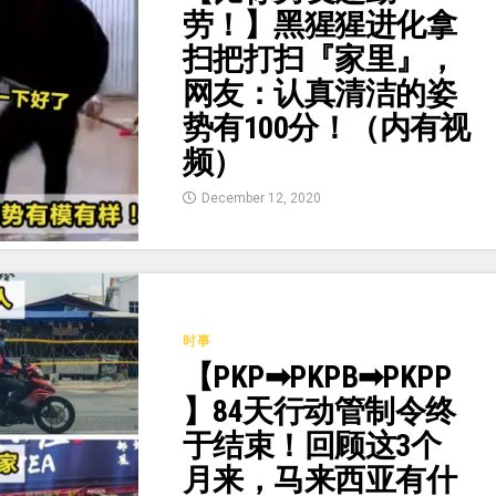
劳！】黑猩猩进化拿
扫把打扫『家里』，
网友：认真清洁的姿
势有100分！（内有视
频）
December 12, 2020
时事
【PKP➡PKPB➡PKPP
】84天行动管制令终
于结束！回顾这3个
月来，马来西亚有什