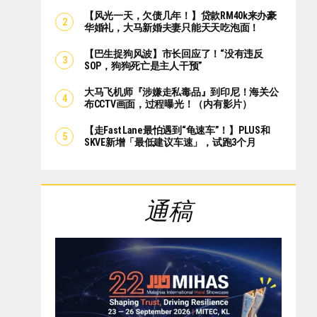
【风光一天，欠债几年！】贷款RM40k来办豪
华婚礼，大马新婚夫妻只能天天吃泡面！
【巴生捉狗风波】市长回应了！“没有违反
SOP，狗狗死亡是主人干预”
大马飞机师『涉嫌走私毒品』到印尼！海关公
布CCTV画面，过程曝光！（内有影片）
【走Fast Lane最怕遇到“龟速车”！】PLUS和
SKVE新增「最低建议车速」，试跑3个月
通稿