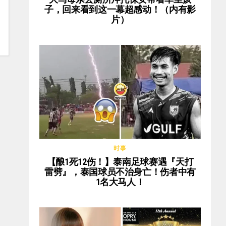
子，回来看到这一幕超感动！（内有影
片）
时事
【酿1死12伤！】泰南足球赛遇『天打
雷劈』，泰国球员不治身亡！伤者中有
1名大马人！