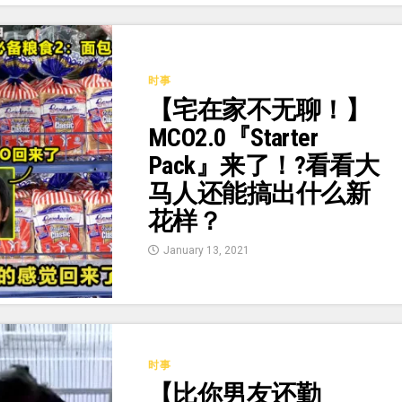
时事
【宅在家不无聊！】
MCO2.0『Starter
Pack』来了！?看看大
马人还能搞出什么新
花样？
January 13, 2021
时事
【比你男友还勤