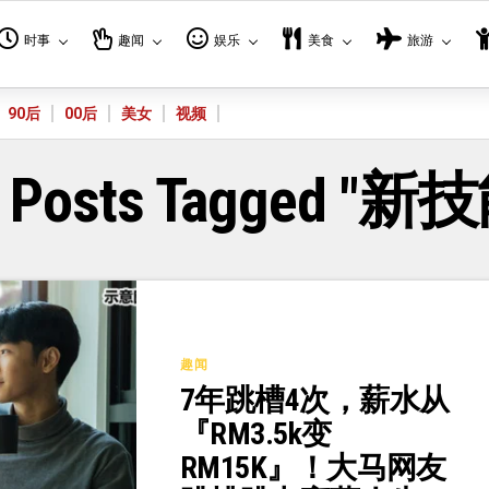
时事
趣闻
娱乐
美食
旅游
90后
00后
美女
视频
l Posts Tagged "新
趣闻
7年跳槽4次，薪水从
『RM3.5k变
RM15K』！大马网友