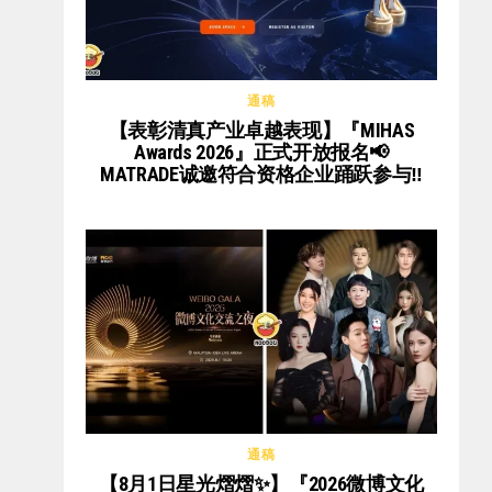
通稿
【表彰清真产业卓越表现】『MIHAS
Awards 2026』正式开放报名📢
MATRADE诚邀符合资格企业踊跃参与‼️
通稿
【8月1日星光熠熠✨】『2026微博文化