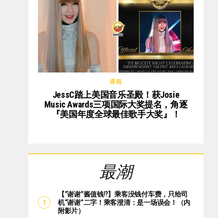
通稿
JessC踏上美国音乐圣殿！获Josie
Music Awards三项国际大奖提名，角逐
『美国年度全球最佳歌手大奖』！
最潮
【“谢谢”酱值钱⁉️】乘客没钱付车费，只给司
机“谢谢”二字！乘客澄清：是一场误会！（内
附影片）