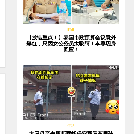
时事
【放错重点！】泰国市政预算会议意外
爆红，只因女公务员太吸睛！本尊现身
回应！
生活
大马母亲去厕所拜托保安帮看车里孩