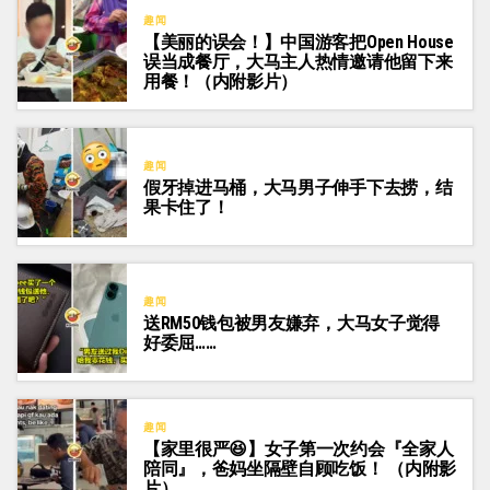
趣闻
【美丽的误会！】中国游客把Open House
误当成餐厅，大马主人热情邀请他留下来
用餐！（内附影片）
趣闻
假牙掉进马桶，大马男子伸手下去捞，结
果卡住了！
趣闻
送RM50钱包被男友嫌弃，大马女子觉得
好委屈……
趣闻
【家里很严😆】女子第一次约会『全家人
陪同』，爸妈坐隔壁自顾吃饭！ （内附影
片）