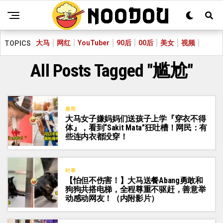
大马
网红
YouTuber
90后
00后
美女
视频
TOPICS
All Posts Tagged "尴尬"
趣闻
大马女子嫌妈妈们送孩子上学『穿衣不得
体』，看到“Sakit Mata”狂吐槽！网民：有
些连内衣都没穿！
时事
【怕但不伤害！】大马送餐Abang勇敢和
狗狗共搭电梯，全程尊重不驱赶，善意举
动感动网友！（内附影片）