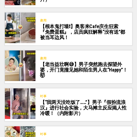
趣闻
【根本鬼打墙❗】奥客来cafe庆生狂索
『免费蛋糕』，店员疯狂解释“没有送”都
被当耳边风！
趣闻
【老当益壮啊😅】男子突然跑去探望外
婆，开门竟撞见她和陌生男人在“Happy”！
🤯
时事
【“我两天没吃饭了……”】男子『假扮流浪
汉』进行社会实验，大马摊主反应揭人性
冷暖！（内附影片）
时事