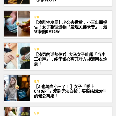
时事
【戏剧性发展】老公去世后，小三出面提
告！女子整理遗物『发现关键录音』，最
终获赔RM195k!
时事
【渣男的话都信❓】大马女子吐露『当小
三心声』，终于狠心离开对方却遭网友炮
轰！
趣闻
【AI也能当小三了！】女子『爱上
ChatGPT』爱到无法自拔，要跟结婚20年
的老公离婚！
时事