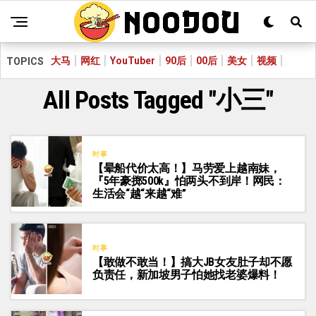
大马
网红
YouTuber
90后
00后
美女
视频
TOPICS
All Posts Tagged "小三"
时事
【晕船代价太高！】马劳爱上越南妹，
『5年豪掷500k』怕两头不到岸！网民：
生活会“越“来越“难”
时事
【敢做不敢当！】搞大JB女友肚子却不愿
负责任，新加坡男子怕她找老婆爆料！