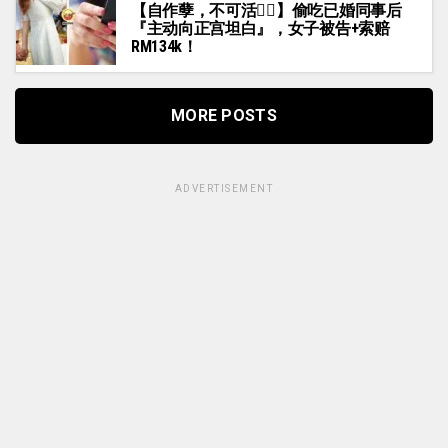
【自作孽，不可活🤷‍♀️】偷吃已婚同事后
『主动向正宫坦白』，女子被告+索赔
RM134k！
MORE POSTS
ADVERTISEMENT