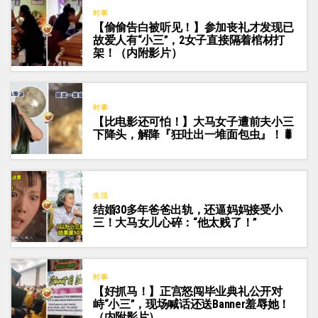
时事
【偷偷告白被听见！】参加丧礼才发现已
故爱人有“小三”，2女子直接隔着棺材打
架！（内附影片）
时事
【比电影还可怕！】大马女子遭前夫小三
下降头，解降『狂吐出一堆面包虫』！🐛
生活
结婚30多年爸爸出轨，还逼妈妈接受小
三！大马女儿心碎：“他太贱了！”
时事
【好抓马！】正宫怒闯毕业典礼公开对
峙“小三”，现场喊话还送Banner羞辱她！
（内附影片）