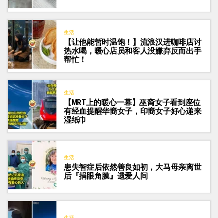
生活
【让他能暂时温饱！】流浪汉进咖啡店讨
热水喝，暖心店员和客人没嫌弃反而出手
帮忙！
生活
【MRT上的暖心一幕】巫裔女子看到座位
有经血提醒华裔女子，印裔女子好心递来
湿纸巾
生活
患失智症后依然善良如初，大马母亲离世
后『捐眼角膜』遗爱人间
生活