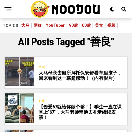
大马
网红
YouTuber
90后
00后
美女
视频
TOPICS
All Posts Tagged "善良"
生活
大马母亲去厕所拜托保安帮看车里孩子，
回来看到这一幕超感动！（内有影片）
时事
【酱爱67就给你做个够！】学生一直在课
堂上“67”，大马老师带他去礼堂继续表
演！