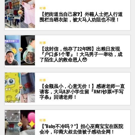
时事
【把街道当自己家❓】外籍人士把人行道
围栏当晒衣架，被大马人劝阻也不理！
时事
【这封信，他存了22年💌】出粮日发现
『户口多1个零』！大马男子一举动，成
了陌生人的救命恩人🥹
时事
【金额虽小，心意无价！】感谢老师一直
请客，大马8岁小学生留『RM1钞票+手写
字条』回请老师！
时事
【“Baby不冷吗？”】担心巫裔宝宝在医院
会冷，印裔大叔去借被子感动全网！