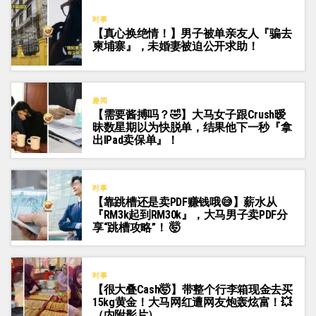
时事
【真心换绝情！】男子被单亲友人『骗去
柬埔寨』，未婚妻被迫公开求助！
趣闻
【需要酱搏吗？🤣】大马女子跟Crush暧
昧数星期以为快脱单，结果他下一秒『拿
出iPad卖保单』！
时事
【靠跳槽还是卖PDF赚钱哦😅】薪水从
『RM3k起到RM30k』，大马男子卖PDF分
享“跳槽攻略”！ 🤯
时事
【很大叠Cash🤯】带整个行李箱现金去买
15kg黄金！大马网红遭网友炮轰炫富！💥
（内附影片）