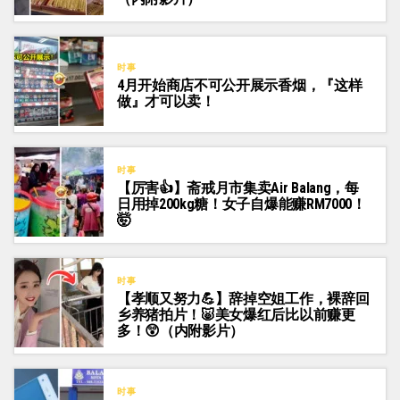
时事
4月开始商店不可公开展示香烟，『这样
做』才可以卖！
时事
【厉害👍】斋戒月市集卖Air Balang，每
日用掉200kg糖！女子自爆能赚RM7000！
🤯
时事
【孝顺又努力💪】辞掉空姐工作，裸辞回
乡养猪拍片！🐷美女爆红后比以前赚更
多！😲（内附影片）
时事