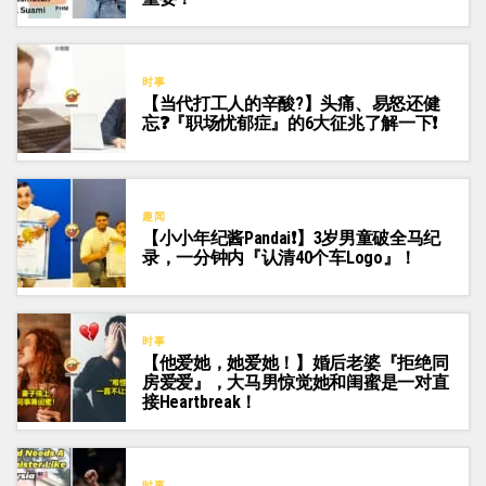
时事
【当代打工人的辛酸?】头痛、易怒还健
忘❓『职场忧郁症』的6大征兆了解一下❗
趣闻
【小小年纪酱Pandai❗】3岁男童破全马纪
录，一分钟内『认清40个车Logo』！
时事
【他爱她，她爱她！】婚后老婆『拒绝同
房爱爱』，大马男惊觉她和闺蜜是一对直
接Heartbreak！
时事