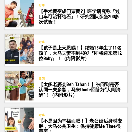
时事
【手术费变成门票费❓】医学研究称『过
山车可治肾结石』！研究团队亲坐200多
次试验！
时事
【孩子是上天恩赐！】结婚18年生了11名
孩子，大马夫妻不到40岁『即将迎来第12
位Baby』！（内附影片）
趣闻
【太多老婆会Beh Tahan！】被问到是否
认同一夫多妻，马来Uncle回答好“人间清
醒”！（内附影片）
时事
【不是因为幸福而肥！】老公婚后身材变
胖，大马公共卫生：保持健康Me Time很
重要！