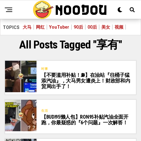
大马
网红
YouTuber
90后
00后
美女
视频
TOPICS
All Posts Tagged "享有"
时事
【不要滥用补贴！⛽】在油站『往桶子猛
添汽油』，大马男女遭炎上！财政部和内
贸局出手了！
生活
【BUDI95懒人包】RON95补贴汽油全面开
跑，你最疑惑的『6个问题』一次解答！