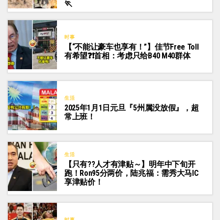
🏃‍
时事
【“不能让豪车也享有！”】佳节Free Toll
有希望❓❗首相：考虑只给B40 M40群体
生活
2025年1月1日元旦『5州属没放假』，超
常上班！
生活
【只有??人才有津贴～】明年中下旬开
跑！Ron95分两价，陆兆福：需秀大马IC
享津贴价！
时事