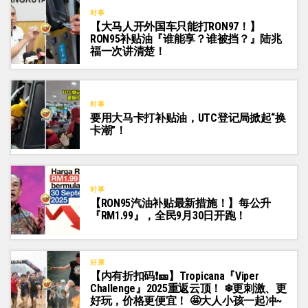
时事
【大马人开外国车只能打RON97！】
RON95补贴油『谁能享？谁被挡？』陆兆
福一次讲清楚！
时事
要用大马卡打补贴油，UTC登记局掀起“换
卡潮”！
时事
【RON95汽油补贴最新措施！】每公升
『RM1.99』，全民9月30日开跑！
好康
【内有折扣码❗🎫】Tropicana『Viper
Challenge』2025重返云顶！ ❄更刺激、更
好玩，价格更便宜！ 🤩大人小孩一起冲~