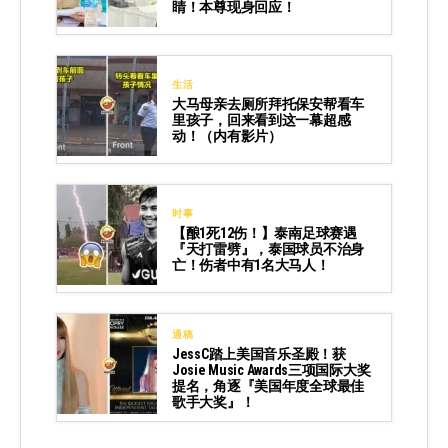
睛！本尊现身回应！
生活
大马母亲去厕所拜托保安帮看车
里孩子，回来看到这一幕超感
动！（内有影片）
时事
【酿1死12伤！】泰南足球赛遇
『天打雷劈』，泰国球员不治身
亡！伤者中有1名大马人！
通稿
JessC踏上美国音乐圣殿！获
Josie Music Awards三项国际大奖
提名，角逐『美国年度全球最佳
歌手大奖』！