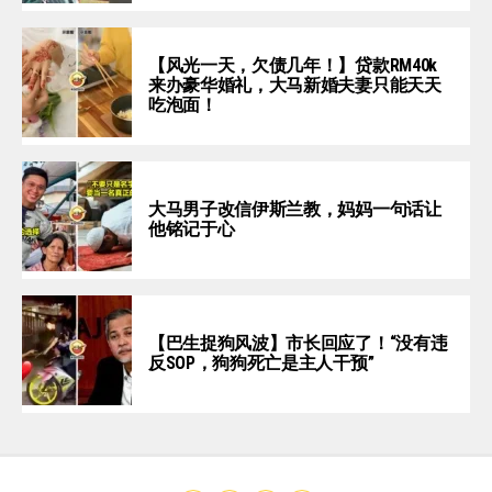
【风光一天，欠债几年！】贷款RM40k
来办豪华婚礼，大马新婚夫妻只能天天
吃泡面！
大马男子改信伊斯兰教，妈妈一句话让
他铭记于心
【巴生捉狗风波】市长回应了！“没有违
反SOP，狗狗死亡是主人干预”