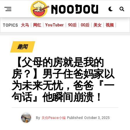
大马
网红
YouTuber
90后
00后
美女
视频
TOPICS
趣闻
【父母的房就是我的
房？】男子住爸妈家以
为未来无忧，爸爸『一
句话』他瞬间崩溃！
By
关你Peace小编
Published
October 3, 2025