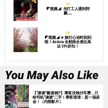
视频
◤视频◢ 当打工人遇到阿
飘……
视频
◤视频◢ ✈️ 旅行心动时刻到
啦！AirAsia 全航线全座位高
达 33%折扣！
You May Also Like
【“谢谢”酱值钱⁉️】乘客没钱付车费，只
给司机“谢谢”二字！乘客澄清：是一场误
会！（内附影片）