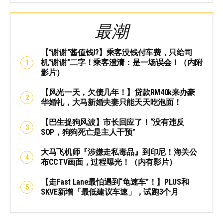
最潮
【“谢谢”酱值钱⁉️】乘客没钱付车费，只给司
机“谢谢”二字！乘客澄清：是一场误会！（内附
影片）
【风光一天，欠债几年！】贷款RM40k来办豪
华婚礼，大马新婚夫妻只能天天吃泡面！
【巴生捉狗风波】市长回应了！“没有违反
SOP，狗狗死亡是主人干预”
大马飞机师『涉嫌走私毒品』到印尼！海关公
布CCTV画面，过程曝光！（内有影片）
【走Fast Lane最怕遇到“龟速车”！】PLUS和
SKVE新增「最低建议车速」，试跑3个月