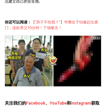
点建立自己的安全感。
你还可以阅读：
【“房子不给我？”】华裔女子怕被赶出家
门，连砍养父10分钟！下场曝光！
关注我们的
Facebook
、
YouTube
和
Instagram
获取