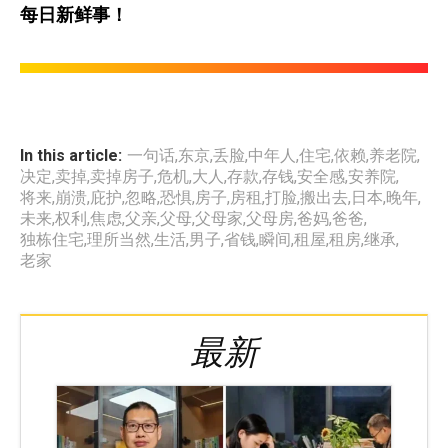
每日新鲜事！
In this article:
一句话
,
东京
,
丢脸
,
中年人
,
住宅
,
依赖
,
养老院
,
决定
,
卖掉
,
卖掉房子
,
危机
,
大人
,
存款
,
存钱
,
安全感
,
安养院
,
将来
,
崩溃
,
庇护
,
忽略
,
恐惧
,
房子
,
房租
,
打脸
,
搬出去
,
日本
,
晚年
,
未来
,
权利
,
焦虑
,
父亲
,
父母
,
父母家
,
父母房
,
爸妈
,
爸爸
,
独栋住宅
,
理所当然
,
生活
,
男子
,
省钱
,
瞬间
,
租屋
,
租房
,
继承
,
老家
最新