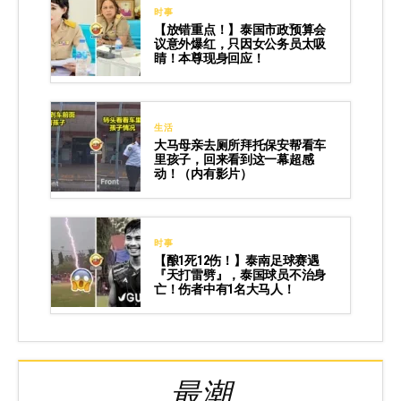
时事
【放错重点！】泰国市政预算会
议意外爆红，只因女公务员太吸
睛！本尊现身回应！
生活
大马母亲去厕所拜托保安帮看车
里孩子，回来看到这一幕超感
动！（内有影片）
时事
【酿1死12伤！】泰南足球赛遇
『天打雷劈』，泰国球员不治身
亡！伤者中有1名大马人！
最潮