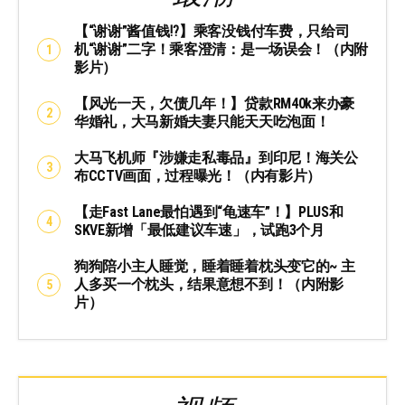
【“谢谢”酱值钱⁉️】乘客没钱付车费，只给司
机“谢谢”二字！乘客澄清：是一场误会！（内附
影片）
【风光一天，欠债几年！】贷款RM40k来办豪
华婚礼，大马新婚夫妻只能天天吃泡面！
大马飞机师『涉嫌走私毒品』到印尼！海关公
布CCTV画面，过程曝光！（内有影片）
【走Fast Lane最怕遇到“龟速车”！】PLUS和
SKVE新增「最低建议车速」，试跑3个月
狗狗陪小主人睡觉，睡着睡着枕头变它的~ 主
人多买一个枕头，结果意想不到！（内附影
片）