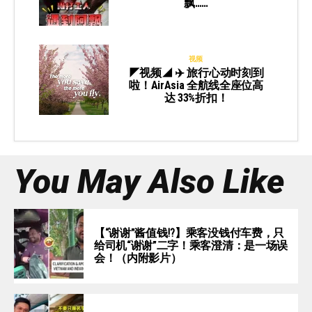
飘……
视频
◤视频◢ ✈️ 旅行心动时刻到
啦！AirAsia 全航线全座位高
达 33%折扣！
You May Also Like
【“谢谢”酱值钱⁉️】乘客没钱付车费，只
给司机“谢谢”二字！乘客澄清：是一场误
会！（内附影片）