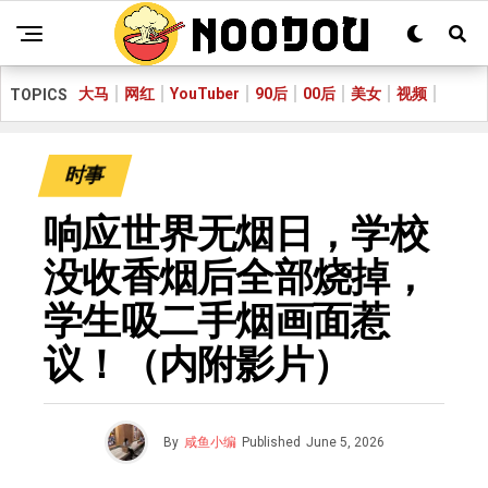
大马
网红
YouTuber
90后
00后
美女
视频
TOPICS
时事
响应世界无烟日，学校
没收香烟后全部烧掉，
学生吸二手烟画面惹
议！（内附影片）
By
咸鱼小编
Published
June 5, 2026