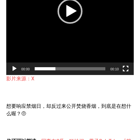
l
a
y
e
r
00:00
00:10
影片来源：X
想要响应禁烟日，却反过来公开焚烧香烟，到底是在想什
么喔？🤨