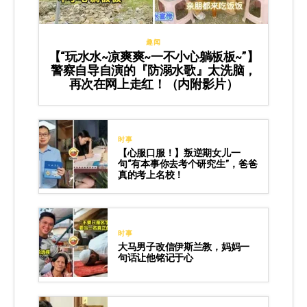
趣闻
【“玩水水~凉爽爽~一不小心躺板板~”】
警察自导自演的『防溺水歌』太洗脑，
再次在网上走红！（内附影片）
时事
【心服口服！】叛逆期女儿一
句“有本事你去考个研究生”，爸爸
真的考上名校！
时事
大马男子改信伊斯兰教，妈妈一
句话让他铭记于心