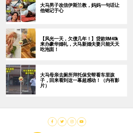
大马男子改信伊斯兰教，妈妈一句话让
他铭记于心
【风光一天，欠债几年！】贷款RM40k
来办豪华婚礼，大马新婚夫妻只能天天
吃泡面！
大马母亲去厕所拜托保安帮看车里孩
子，回来看到这一幕超感动！（内有影
片）