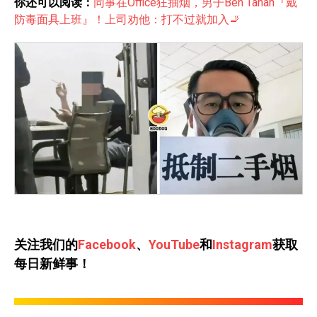
你还可以阅读：
同事在Office狂抽烟，男子Beh Tahan『戴
防毒面具上班』！上司劝他：打不过就加入🚬
关注我们的
Facebook
、
YouTube
和
Instagram
获取
每日新鲜事！