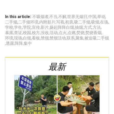
In this article:
不吸烟者
,
不当
,
不解
,
世界无烟日
,
中国
,
举动
,
二手烟
,
二手烟环境
,
内附影片
,
写着
,
初衷
,
吸二手烟
,
吸烟
,
在场
,
学校
,
学生
,
学院
,
宣传
,
影片
,
扬起阵阵白烟
,
抽烟
,
方式
,
方法
,
暴露
,
查证
,
校园
,
校方
,
没收
,
活动
,
点火
,
点燃
,
焚烧
,
焚烧香烟
,
环境
,
现场
,
白烟
,
看板
,
禁烟
,
禁烟活动
,
联系
,
聚集
,
被迫吸二手烟
,
透露
,
阵阵
,
集中
最新