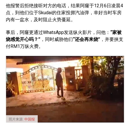
他报警后拒绝接听对方的电话，结果阿窿于12月6日凌晨4
点，到他们位于Skudai的住家投掷汽油弹，幸好当时车房
内有一盆水，及时阻止火势蔓延。
事后，阿窿更通过WhatsApp发送纵火影片，问他：
“家被
烧感觉开心吗？”
，同时威胁他们
“还会再来烧”
，并要挟支
付RM1万纵火费。
照片来源:
中国报