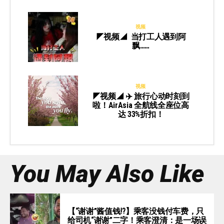
视频
◤视频◢ 当打工人遇到阿
飘……
视频
◤视频◢ ✈️ 旅行心动时刻到
啦！AirAsia 全航线全座位高
达 33%折扣！
You May Also Like
【“谢谢”酱值钱⁉️】乘客没钱付车费，只
给司机“谢谢”二字！乘客澄清：是一场误