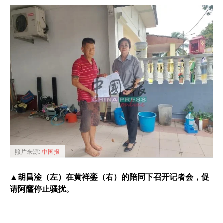
照片来源:
中国报
▲胡昌淦（左）在黄祥銮（右）的陪同下召开记者会，促
请阿窿停止骚扰。