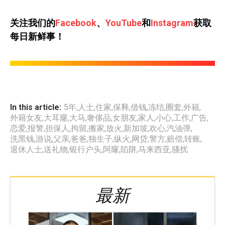
关注我们的
Facebook
、
YouTube
和
Instagram
获取
每日新鲜事！
In this article:
5年
,
人士
,
住家
,
保释
,
借钱
,
冻结
,
圈套
,
外籍
,
外籍女友
,
大耳窿
,
大马
,
奢侈品
,
女朋友
,
家人
,
小心
,
工作
,
广告
,
恋爱
,
报警
,
担保人
,
拘留
,
搬家
,
放火
,
新加坡
,
欢心
,
汽油弹
,
洗黑钱
,
游说
,
父亲
,
爸爸
,
独生子
,
纵火
,
网贷
,
警方
,
赔偿
,
转账
,
退休人士
,
送礼物
,
银行户头
,
阿窿
,
陷阱
,
马来西亚
,
骚扰
最新