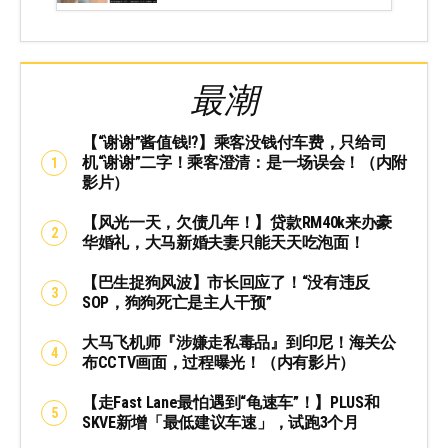
最潮
【“谢谢”酱值钱⁉️】乘客没钱付车费，只给司
机“谢谢”二字！乘客澄清：是一场误会！（内附
影片）
【风光一天，欠债几年！】贷款RM40k来办豪
华婚礼，大马新婚夫妻只能天天吃泡面！
【巴生捉狗风波】市长回应了！“没有违反
SOP，狗狗死亡是主人干预”
大马飞机师『涉嫌走私毒品』到印尼！海关公
布CCTV画面，过程曝光！（内有影片）
【走Fast Lane最怕遇到“龟速车”！】PLUS和
SKVE新增「最低建议车速」，试跑3个月