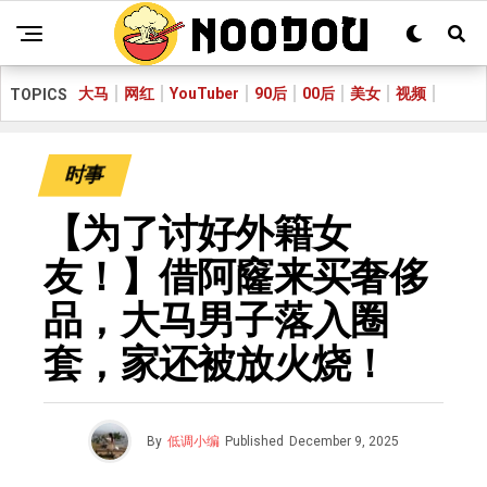
大马
网红
YouTuber
90后
00后
美女
视频
TOPICS
时事
【为了讨好外籍女
友！】借阿窿来买奢侈
品，大马男子落入圈
套，家还被放火烧！
By
低调小编
Published
December 9, 2025