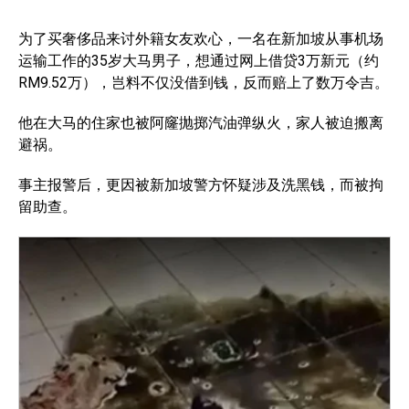
为了买奢侈品来讨外籍女友欢心，一名在新加坡从事机场
运输工作的35岁大马男子，想通过网上借贷3万新元（约
RM9.52万），岂料不仅没借到钱，反而赔上了数万令吉。
他在大马的住家也被阿窿抛掷汽油弹纵火，家人被迫搬离
避祸。
事主报警后，更因被新加坡警方怀疑涉及洗黑钱，而被拘
留助查。