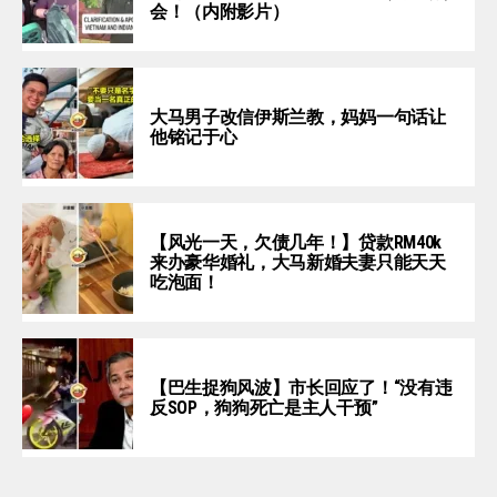
会！（内附影片）
大马男子改信伊斯兰教，妈妈一句话让
他铭记于心
【风光一天，欠债几年！】贷款RM40k
来办豪华婚礼，大马新婚夫妻只能天天
吃泡面！
【巴生捉狗风波】市长回应了！“没有违
反SOP，狗狗死亡是主人干预”