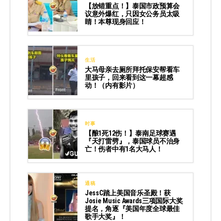
【放错重点！】泰国市政预算会
议意外爆红，只因女公务员太吸
睛！本尊现身回应！
生活
大马母亲去厕所拜托保安帮看车
里孩子，回来看到这一幕超感
动！（内有影片）
时事
【酿1死12伤！】泰南足球赛遇
『天打雷劈』，泰国球员不治身
亡！伤者中有1名大马人！
通稿
JessC踏上美国音乐圣殿！获
Josie Music Awards三项国际大奖
提名，角逐『美国年度全球最佳
歌手大奖』！