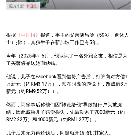
照片来源:
中国报
根据
《中国报》
报道，事主的父亲胡昌淦（59岁，退休人
士）指出，其独生子在新加坡工作已有5年。
今年（2025年）5月，他认识了一名外籍女友，相信是为
了买奢侈品送她而缺钱。
他说，儿子在Facebook看到借贷广告后，打算向对方借1
万新元（约RM3.17万），却在阿窿的游说下，改成借3万
新元（约RM9.52万））。
然而，阿窿事后称他们因“转账给他”导致银行户头被冻
结，因此威胁儿子赔偿损失，先后勒索了7000新元（约
RM2.22万）和4000新元（约RM1.27万）。
儿子后来无力再还钱后，阿窿就开始骚扰其家人。