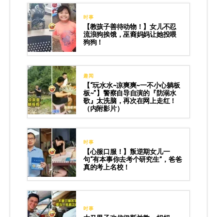
时事
【教孩子善待动物！】女儿不忍
流浪狗挨饿，巫裔妈妈让她投喂
狗狗！
趣闻
【“玩水水~凉爽爽~一不小心躺板
板~”】警察自导自演的『防溺水
歌』太洗脑，再次在网上走红！
（内附影片）
时事
【心服口服！】叛逆期女儿一
句“有本事你去考个研究生”，爸爸
真的考上名校！
时事