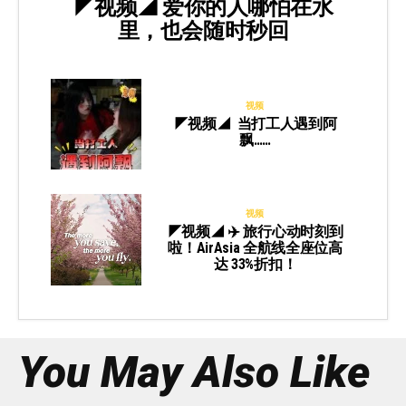
◤视频◢ 爱你的人哪怕在水
里，也会随时秒回
视频
◤视频◢ 当打工人遇到阿
飘……
视频
◤视频◢ ✈️ 旅行心动时刻到
啦！AirAsia 全航线全座位高
达 33%折扣！
You May Also Like