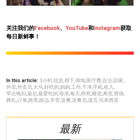
关注我们的
Facebook
、
YouTube
和
Instagram
获取
每日新鲜事！
In this article:
3小时
,
信息
,
倒下
,
倒地
,
医疗费
,
合法
,
回家
,
外卖
,
外卖员
,
大马
,
好吃的
,
妈妈
,
工作
,
干净
,
手机
,
收入
,
早出晚归
,
最后
,
最爱吃的
,
母亲
,
每天
,
猝死
,
睡觉
,
离世
,
肾病
,
葬礼
,
订单
,
路旁
,
路边
,
辛苦
,
送餐
,
送餐员
,
遗言
,
马来西亚
最新