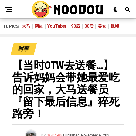
大马
网红
YouTuber
90后
00后
美女
视频
TOPICS
时事
【当时OTW去送餐…】
告诉妈妈会带她最爱吃
的回家，大马送餐员
『留下最后信息』猝死
路旁！
By
低调小编
Published
November 6, 2025