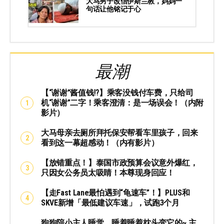
大马男子改信伊斯兰教，妈妈一
句话让他铭记于心
最潮
【“谢谢”酱值钱⁉️】乘客没钱付车费，只给司
机“谢谢”二字！乘客澄清：是一场误会！（内附
影片）
大马母亲去厕所拜托保安帮看车里孩子，回来
看到这一幕超感动！（内有影片）
【放错重点！】泰国市政预算会议意外爆红，
只因女公务员太吸睛！本尊现身回应！
【走Fast Lane最怕遇到“龟速车”！】PLUS和
SKVE新增「最低建议车速」，试跑3个月
狗狗陪小主人睡觉，睡着睡着枕头变它的~ 主