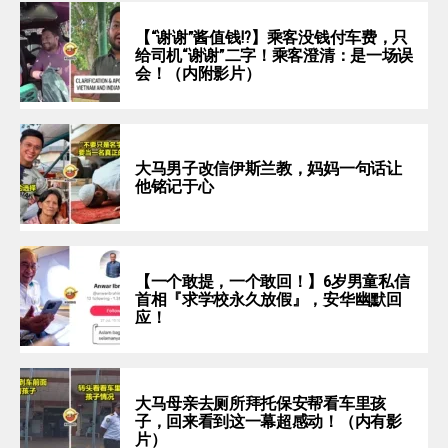
【“谢谢”酱值钱⁉️】乘客没钱付车费，只
给司机“谢谢”二字！乘客澄清：是一场误
会！（内附影片）
大马男子改信伊斯兰教，妈妈一句话让
他铭记于心
【一个敢提，一个敢回！】6岁男童私信
首相『求学校永久放假』，安华幽默回
应！
大马母亲去厕所拜托保安帮看车里孩
子，回来看到这一幕超感动！（内有影
片）