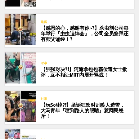
趣闻
【感恩的心，感谢有你~?】杀虫剂公司每
年举行『虫虫追悼会』，公司全员祭拜还
有师父诵经！?
时事
【强强对决?️❗】阿嫲拿包包霸位遭女士批
评，互不相让MRT内展开骂战！
时事
【玩Sot掉?❗】圣诞狂欢时乱喷人造雪，
大马青年『喷到路人的眼睛』惹网民怒
斥！