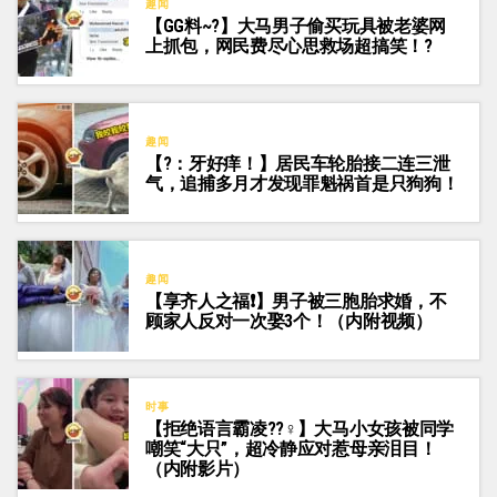
趣闻
【GG料~?】大马男子偷买玩具被老婆网
上抓包，网民费尽心思救场超搞笑！?
趣闻
【?：牙好痒！】居民车轮胎接二连三泄
气，追捕多月才发现罪魁祸首是只狗狗！
趣闻
【享齐人之福❗】男子被三胞胎求婚，不
顾家人反对一次娶3个！（内附视频）
时事
【拒绝语言霸凌??‍♀️】大马小女孩被同学
嘲笑“大只”，超冷静应对惹母亲泪目！
（内附影片）