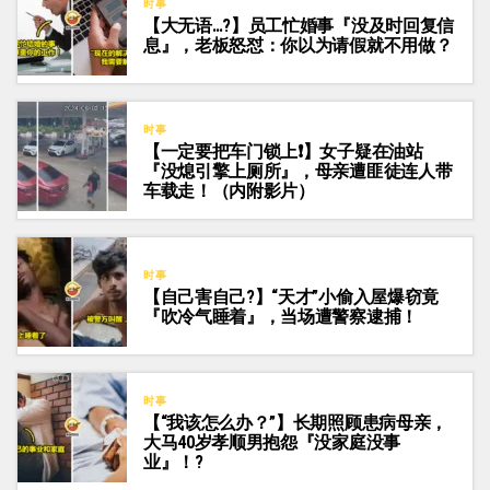
时事
【大无语…?】员工忙婚事『没及时回复信
息』，老板怒怼：你以为请假就不用做？
时事
【一定要把车门锁上❗️】女子疑在油站
『没熄引擎上厕所』，母亲遭匪徒连人带
车载走！（内附影片）
时事
【自己害自己?】“天才”小偷入屋爆窃竟
『吹冷气睡着』，当场遭警察逮捕！
时事
【“我该怎么办？”】长期照顾患病母亲，
大马40岁孝顺男抱怨『没家庭没事
业』！?