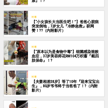
票』！?
时事
【“小女孩长大当医生吧！”】爸爸心脏病
突发倒地，7岁女儿『冷静急救』获网
赞！??（内附影片）
时事
【“原本以为是食物中毒”】细菌感染致败
血症，37岁美容师花RM104万积蓄『截四
肢保命』！?
时事
【夫妻相差38岁】等了10年『迎来宝宝出
生』，80岁爷爷终于当爸爸了！?（内附
影片）