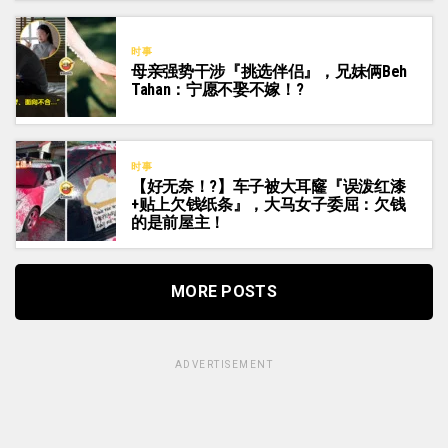
时事
母亲强势干涉『挑选伴侣』，兄妹俩Beh
Tahan：宁愿不娶不嫁！?
时事
【好无奈！?】车子被大耳窿『误泼红漆
+贴上欠钱纸条』，大马女子委屈：欠钱
的是前屋主！
MORE POSTS
ADVERTISEMENT