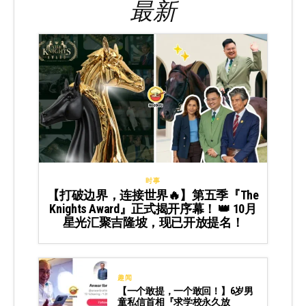
最新
时事
【打破边界，连接世界🔥】第五季『The
Knights Award』正式揭开序幕！ 👑 10月
星光汇聚吉隆坡，现已开放提名！
趣闻
【一个敢提，一个敢回！】6岁男
童私信首相『求学校永久放