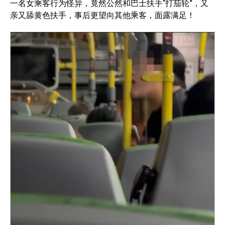
一名女乘客行为怪异，竟然公然和巴士扶手“打茄轮”，又
亲又舔黄色扶手，事后更望向其他乘客，面露满足！