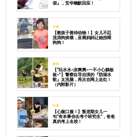
假』，安华幽默回应！
时事
【教孩子善待动物！】女儿不忍
流浪狗挨饿，巫裔妈妈让她投喂
狗狗！
趣闻
【“玩水水~凉爽爽~一不小心躺板
板~”】警察自导自演的『防溺水
歌』太洗脑，再次在网上走红！
（内附影片）
时事
【心服口服！】叛逆期女儿一
句“有本事你去考个研究生”，爸爸
真的考上名校！