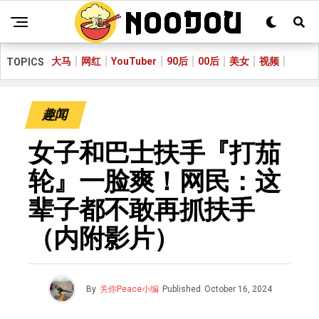
大马
网红
YouTuber
90后
00后
美女
视频
TOPICS
趣闻
女子和巴士扶手『打茄
轮』一脸爽！网民：这
辈子都不敢再抓扶手
（内附影片）
By
关你Peace小编
Published
October 16, 2024