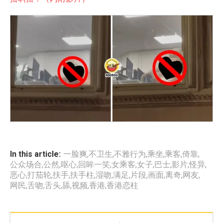
In this article:
一脸爽
,
不卫生
,
不雅行为
,
乘坐
,
乘客
,
倚靠
,
公众场合
,
公然
,
呕心
,
回眸一笑
,
女乘客
,
女子
,
巴士
,
影片
,
怪异
,
恶心
,
打茄轮
,
扶手
,
扶手柱
,
湿吻
,
满足
,
片段
,
画面
,
离奇
,
网友
,
网民
,
舌吻
,
舌头
,
舔
,
视频
,
香港
,
香港恋柱