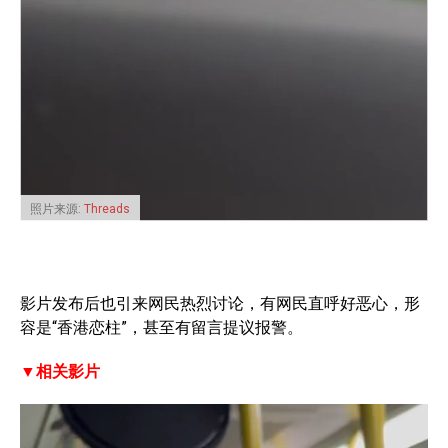
照片来源:
Threads
影片发布后也引来网民热烈讨论，有网民直呼好恶心，形
容是“香港恋柱”，甚至有留言提议报警。
▼相关影片
V
i