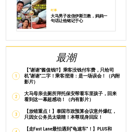
时事
大马男子改信伊斯兰教，妈妈一
句话让他铭记于心
最潮
【“谢谢”酱值钱⁉️】乘客没钱付车费，只给司
机“谢谢”二字！乘客澄清：是一场误会！（内附
影片）
大马母亲去厕所拜托保安帮看车里孩子，回来
看到这一幕超感动！（内有影片）
【放错重点！】泰国市政预算会议意外爆红，
只因女公务员太吸睛！本尊现身回应！
【走Fast Lane最怕遇到“龟速车”！】PLUS和