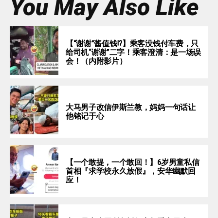
You May Also Like
【“谢谢”酱值钱⁉️】乘客没钱付车费，只
给司机“谢谢”二字！乘客澄清：是一场误
会！（内附影片）
大马男子改信伊斯兰教，妈妈一句话让
他铭记于心
【一个敢提，一个敢回！】6岁男童私信
首相『求学校永久放假』，安华幽默回
应！