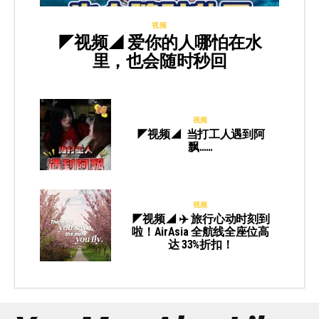
视频
◤视频◢ 爱你的人哪怕在水
里，也会随时秒回
视频
◤视频◢ 当打工人遇到阿
飘……
视频
◤视频◢ ✈️ 旅行心动时刻到
啦！AirAsia 全航线全座位高
达 33%折扣！