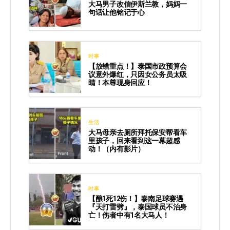
大马男子改信伊斯兰教，妈妈一
句话让他铭记于心
时事
【放错重点！】泰国市政预算会
议意外爆红，只因女公务员太吸
睛！本尊现身回应！
生活
大马母亲去厕所拜托保安帮看车
里孩子，回来看到这一幕超感
动！（内有影片）
时事
【酿1死12伤！】泰南足球赛遇
『天打雷劈』，泰国球员不治身
亡！伤者中有1名大马人！