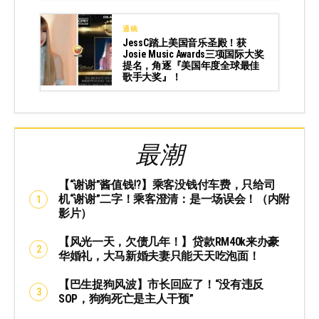
通稿
JessC踏上美国音乐圣殿！获
Josie Music Awards三项国际大奖
提名，角逐『美国年度全球最佳
歌手大奖』！
最潮
【“谢谢”酱值钱⁉️】乘客没钱付车费，只给司
机“谢谢”二字！乘客澄清：是一场误会！（内附
影片）
【风光一天，欠债几年！】贷款RM40k来办豪
华婚礼，大马新婚夫妻只能天天吃泡面！
【巴生捉狗风波】市长回应了！“没有违反
SOP，狗狗死亡是主人干预”