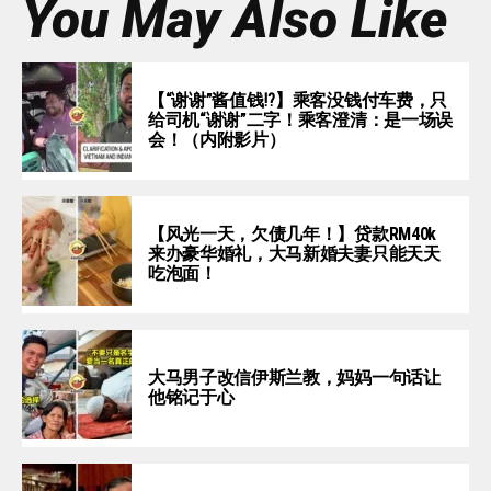
You May Also Like
【“谢谢”酱值钱⁉️】乘客没钱付车费，只
给司机“谢谢”二字！乘客澄清：是一场误
会！（内附影片）
【风光一天，欠债几年！】贷款RM40k
来办豪华婚礼，大马新婚夫妻只能天天
吃泡面！
大马男子改信伊斯兰教，妈妈一句话让
他铭记于心