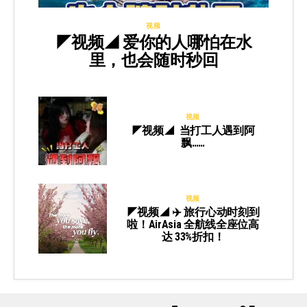
视频
◤视频◢ 爱你的人哪怕在水
里，也会随时秒回
视频
◤视频◢ 当打工人遇到阿
飘……
视频
◤视频◢ ✈️ 旅行心动时刻到
啦！AirAsia 全航线全座位高
达 33%折扣！