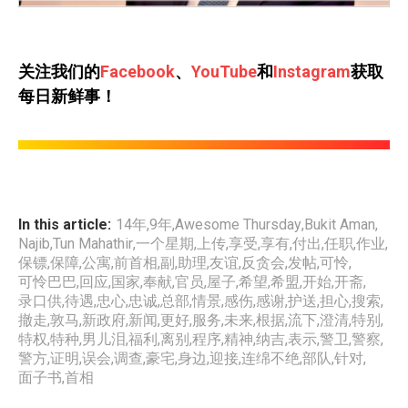
关注我们的
Facebook
、
YouTube
和
Instagram
获取
每日新鲜事！
In this article:
14年
,
9年
,
Awesome Thursday
,
Bukit Aman
,
Najib
,
Tun Mahathir
,
一个星期
,
上传
,
享受
,
享有
,
付出
,
任职
,
作业
,
保镖
,
保障
,
公寓
,
前首相
,
副
,
助理
,
友谊
,
反贪会
,
发帖
,
可怜
,
可怜巴巴
,
回应
,
国家
,
奉献
,
官员
,
屋子
,
希望
,
希盟
,
开始
,
开斋
,
录口供
,
待遇
,
忠心
,
忠诚
,
总部
,
情景
,
感伤
,
感谢
,
护送
,
担心
,
搜索
,
撤走
,
敦马
,
新政府
,
新闻
,
更好
,
服务
,
未来
,
根据
,
流下
,
澄清
,
特别
,
特权
,
特种
,
男儿泪
,
福利
,
离别
,
程序
,
精神
,
纳吉
,
表示
,
警卫
,
警察
,
警方
,
证明
,
误会
,
调查
,
豪宅
,
身边
,
迎接
,
连绵不绝
,
部队
,
针对
,
面子书
,
首相