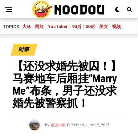
大马
网红
YouTuber
90后
00后
美女
视频
TOPICS
时事
【还没求婚先被囚！】
马赛地车后厢挂“Marry
Me”布条，男子还没求
婚先被警察抓！
By
低调小编
Published
June 12, 2025