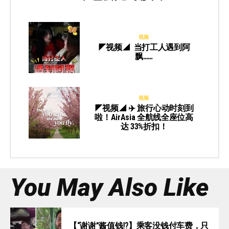
视频
◤视频◢ 当打工人遇到阿
飘……
视频
◤视频◢ ✈️ 旅行心动时刻到
啦！AirAsia 全航线全座位高
达 33%折扣！
You May Also Like
【“谢谢”酱值钱⁉️】乘客没钱付车费，只