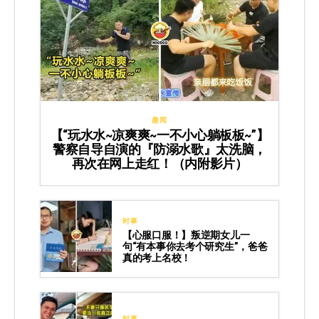
趣闻
【“玩水水~凉爽爽~一不小心躺板板~”】
警察自导自演的『防溺水歌』太洗脑，
再次在网上走红！（内附影片）
时事
【心服口服！】叛逆期女儿一
句“有本事你去考个研究生”，爸爸
真的考上名校！
时事