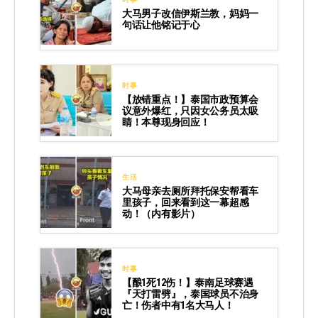
大马男子改信伊斯兰教，妈妈一
句话让他铭记于心
时事
【放错重点！】泰国市政预算会
议意外爆红，只因女公务员太吸
睛！本尊现身回应！
生活
大马母亲去厕所拜托保安帮看车
里孩子，回来看到这一幕超感
动！（内有影片）
时事
【酿1死12伤！】泰南足球赛遇
『天打雷劈』，泰国球员不治身
亡！伤者中有1名大马人！