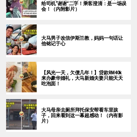
给司机“谢谢”二字！乘客澄清：是一场误
会！（内附影片）
大马男子改信伊斯兰教，妈妈一句话让
他铭记于心
【风光一天，欠债几年！】贷款RM40k
来办豪华婚礼，大马新婚夫妻只能天天
吃泡面！
大马母亲去厕所拜托保安帮看车里孩
子，回来看到这一幕超感动！（内有影
片）