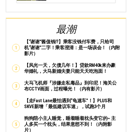
最潮
【“谢谢”酱值钱⁉️】乘客没钱付车费，只给司
机“谢谢”二字！乘客澄清：是一场误会！（内附
影片）
【风光一天，欠债几年！】贷款RM40k来办豪
华婚礼，大马新婚夫妻只能天天吃泡面！
大马飞机师『涉嫌走私毒品』到印尼！海关公
布CCTV画面，过程曝光！（内有影片）
【走Fast Lane最怕遇到“龟速车”！】PLUS和
SKVE新增「最低建议车速」，试跑3个月
狗狗陪小主人睡觉，睡着睡着枕头变它的~ 主
人多买一个枕头，结果意想不到！（内附影
片）