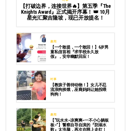
【打破边界，连接世界🔥】第五季『The
Knights Award』正式揭开序幕！ 👑 10月
星光汇聚吉隆坡，现已开放提名！
趣闻
【一个敢提，一个敢回！】6岁男
童私信首相『求学校永久放
假』，安华幽默回应！
时事
【教孩子善待动物！】女儿不忍
流浪狗挨饿，巫裔妈妈让她投喂
狗狗！
趣闻
【“玩水水~凉爽爽~一不小心躺板
板~”】警察自导自演的『防溺水
歌』太洗脑，再次在网上走红！