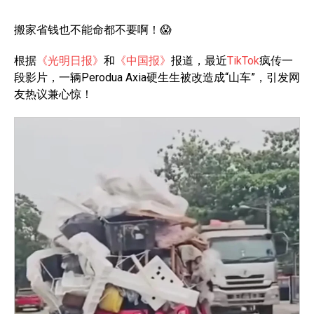
搬家
省钱
也不能
命
都
不要
啊！😱
根据
《光明日报》
和
《中国报》
报道，最近
TikTok
疯传一
段影片，一辆Perodua Axia硬生生被改造成“山车”，引发网
友热议兼心惊！