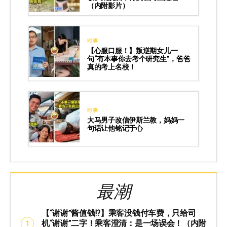
（内附影片）
时事
【心服口服！】叛逆期女儿一
句“有本事你去考个研究生”，爸爸
真的考上名校！
时事
大马男子改信伊斯兰教，妈妈一
句话让他铭记于心
最潮
【“谢谢”酱值钱⁉️】乘客没钱付车费，只给司
机“谢谢”二字！乘客澄清：是一场误会！（内附