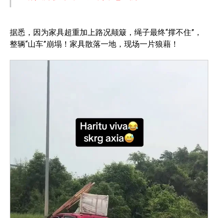
据悉，因为家具超重加上路况颠簸，绳子最终“撑不住”，
整辆“山车”崩塌！家具散落一地，现场一片狼藉！