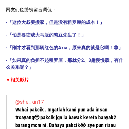
网友们也纷纷留言调侃：
-「这位大叔要搬家，但是没有租罗厘的成本！」
-「怕是要变成大马版的憨豆先生了！」
-「
刚才
才
看到
那辆
红色
的
Axia，
原来
真的
就是
它
啊！😅
」
-「
如果
真的
负担
不
起租
罗
厘，
那就
分
2、
3
趟
慢慢
载，
有
什
么
关系
呢？
」
▼相关影片
@she_kin17
Wahai pakcik . Ingatlah kami pun ada insan
trsayang🥹 pakcik jgn la bawak kereta banyak2
barang mcm ni. Bahaya pakcik😭 sye pun risau