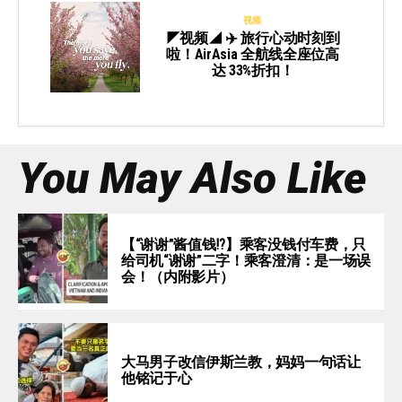
视频
◤视频◢ ✈️ 旅行心动时刻到
啦！AirAsia 全航线全座位高
达 33%折扣！
You May Also Like
【“谢谢”酱值钱⁉️】乘客没钱付车费，只
给司机“谢谢”二字！乘客澄清：是一场误
会！（内附影片）
大马男子改信伊斯兰教，妈妈一句话让
他铭记于心