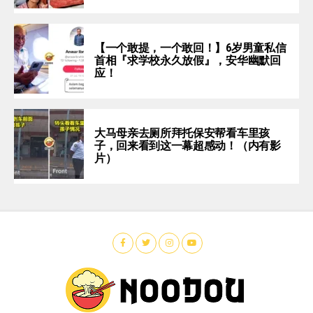
【一个敢提，一个敢回！】6岁男童私信
首相『求学校永久放假』，安华幽默回
应！
大马母亲去厕所拜托保安帮看车里孩
子，回来看到这一幕超感动！（内有影
片）