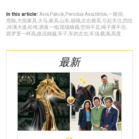
In this article:
Axia
,
Pakcik
,
Perodua Axia
,
tiktok
,
一路掉
,
危险
,
大批家具
,
大马
,
家具
,
山车
,
崩塌
,
左右摇晃
,
引起关注
,
挡住
,
掉满大道
,
松垮
,
洒落一地
,
现场狼藉
,
空间不足
,
绳子撑不住
,
跟罗里一样高
,
路况颠簸
,
车子
,
车的左右
,
车顶
,
载满
,
高度
最新
时事