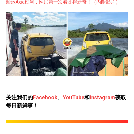
船运Axia过河，网民第一次看觉得新奇！（内附影片）
关注我们的
Facebook
、
YouTube
和
Instagram
获取
每日新鲜事！