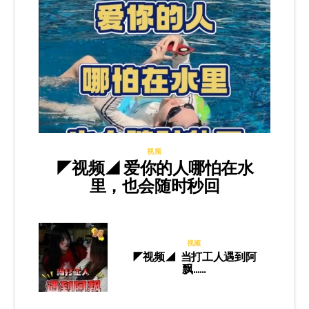
视频
◤视频◢ 爱你的人哪怕在水
里，也会随时秒回
视频
◤视频◢ 当打工人遇到阿
飘……