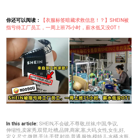
你还可以阅读：
【衣服标签暗藏求救信息！？】SHEIN被
指亏待工厂员工，一周上班75小时，薪水低又没OT！
In this article:
SHEIN
,
不会破
,
不尊敬
,
丝袜
,
中国
,
争议
,
伸缩性
,
卖家秀
,
双臂
,
吐槽
,
品牌
,
商家
,
塞
,
大码
,
女性
,
女生
,
好
,
定义
,
尺寸
,
微胖
,
手法
,
手臂
,
时尚
,
普通
,
服饰
,
模特儿
,
水桶
,
水瓶
,