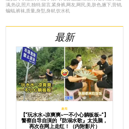
满
,
热议
,
照片
,
独特
,
留言
,
紧身裤
,
网友
,
网民
,
美
,
肤色
,
腋下
,
营销
,
蝙蝠
,
裤袜
,
质量
,
身型
,
身材
,
饮水机
最新
趣闻
【“玩水水~凉爽爽~一不小心躺板板~”】
警察自导自演的『防溺水歌』太洗脑，
再次在网上走红！（内附影片）