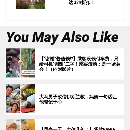
达 33%折扣！
You May Also Like
【“谢谢”酱值钱⁉️】乘客没钱付车费，只
给司机“谢谢”二字！乘客澄清：是一场误
会！（内附影片）
大马男子改信伊斯兰教，妈妈一句话让
他铭记于心
【风光一天，欠债几年！】贷款RM40k