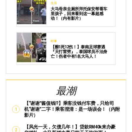
生活
大马母亲去厕所拜托保安帮看车
里孩子，回来看到这一幕超感
动！（内有影片）
时事
【酿1死12伤！】泰南足球赛遇
『天打雷劈』，泰国球员不治身
亡！伤者中有1名大马人！
最潮
【“谢谢”酱值钱⁉️】乘客没钱付车费，只给司
机“谢谢”二字！乘客澄清：是一场误会！（内附
影片）
【风光一天，欠债几年！】贷款RM40k来办豪