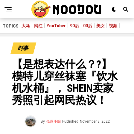
大马
网红
YouTuber
90后
00后
美女
视频
TOPICS
时事
【是想表达什么？?】
模特儿穿丝袜塞『饮水
机水桶』， SHEIN卖家
秀照引起网民热议！
By
低调小编
Published
November 3, 2022