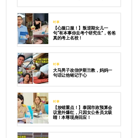
时事
【心服口服！】叛逆期女儿一
句“有本事你去考个研究生”，爸爸
真的考上名校！
时事
大马男子改信伊斯兰教，妈妈一
句话让他铭记于心
时事
【放错重点！】泰国市政预算会
议意外爆红，只因女公务员太吸
睛！本尊现身回应！