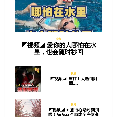
视频
◤视频◢ 爱你的人哪怕在水
里，也会随时秒回
视频
◤视频◢ 当打工人遇到阿
飘……
视频
◤视频◢ ✈️ 旅行心动时刻到
啦！AirAsia 全航线全座位高