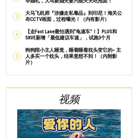
华婚礼，大马新婚夫妻只能天天吃泡面！
大马飞机师『涉嫌走私毒品』到印尼！海关公
布CCTV画面，过程曝光！（内有影片）
【走Fast Lane最怕遇到“龟速车”！】PLUS和
SKVE新增「最低建议车速」，试跑3个月
狗狗陪小主人睡觉，睡着睡着枕头变它的~ 主
人多买一个枕头，结果意想不到！（内附影
片）
视频