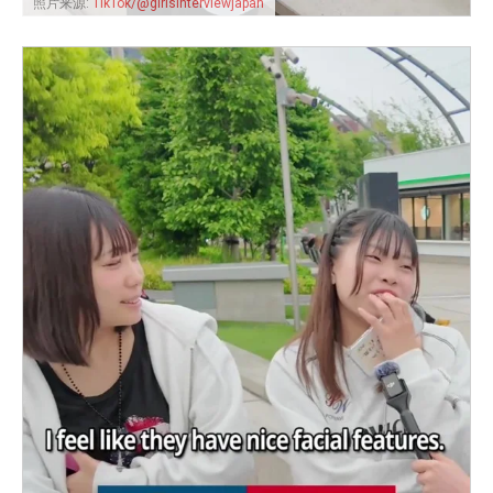
照片来源:
TikTok/@girlsinterviewjapan