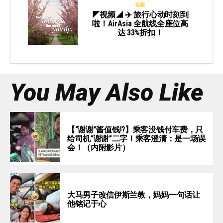
视频
◤视频◢ ✈️ 旅行心动时刻到
啦！AirAsia 全航线全座位高
达 33%折扣！
You May Also Like
【“谢谢”酱值钱⁉️】乘客没钱付车费，只
给司机“谢谢”二字！乘客澄清：是一场误
会！（内附影片）
大马男子改信伊斯兰教，妈妈一句话让
他铭记于心