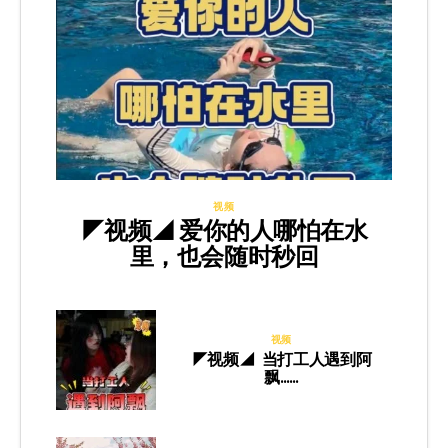
视频
◤视频◢ 爱你的人哪怕在水
里，也会随时秒回
视频
◤视频◢ 当打工人遇到阿
飘……