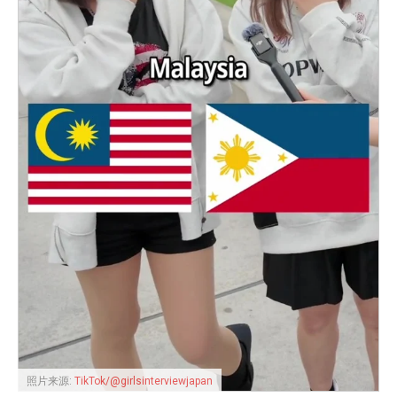
照片来源:
TikTok/@girlsinterviewjapan