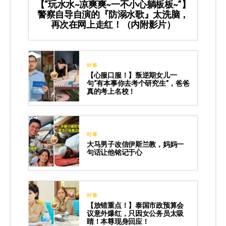
【“玩水水~凉爽爽~一不小心躺板板~”】
警察自导自演的『防溺水歌』太洗脑，
再次在网上走红！（内附影片）
时事
【心服口服！】叛逆期女儿一
句“有本事你去考个研究生”，爸爸
真的考上名校！
时事
大马男子改信伊斯兰教，妈妈一
句话让他铭记于心
时事
【放错重点！】泰国市政预算会
议意外爆红，只因女公务员太吸
睛！本尊现身回应！