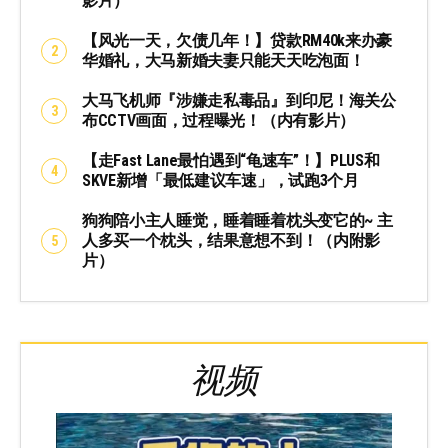
影片）
【风光一天，欠债几年！】贷款RM40k来办豪
华婚礼，大马新婚夫妻只能天天吃泡面！
大马飞机师『涉嫌走私毒品』到印尼！海关公
布CCTV画面，过程曝光！（内有影片）
【走Fast Lane最怕遇到“龟速车”！】PLUS和
SKVE新增「最低建议车速」，试跑3个月
狗狗陪小主人睡觉，睡着睡着枕头变它的~ 主
人多买一个枕头，结果意想不到！（内附影
片）
视频