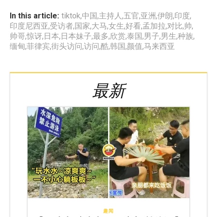
In this article:
tiktok
,
中国
,
主持人
,
五官
,
亚洲
,
伊朗
,
印度
,
印度尼西亚
,
受访者
,
国家
,
大马
,
女生
,
好看
,
孟加拉
,
对比
,
帅
,
帅哥
,
惊讶
,
日本
,
日本妹子
,
最多
,
欣赏
,
泰国
,
男子
,
男生
,
种族
,
缅甸
,
菲律宾
,
街头访问
,
访问
,
酷
,
韩国
,
颜值
,
马来西亚
最新
趣闻