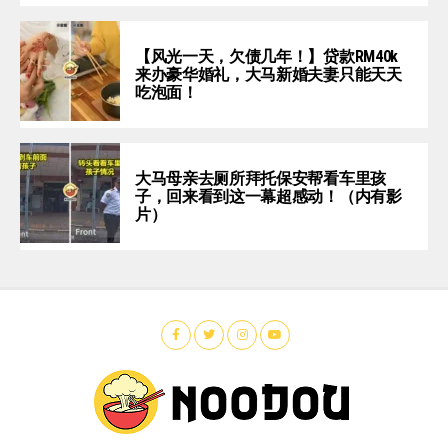
【风光一天，欠债几年！】贷款RM40k
来办豪华婚礼，大马新婚夫妻只能天天
吃泡面！
大马母亲去厕所拜托保安帮看车里孩
子，回来看到这一幕超感动！（内有影
片）