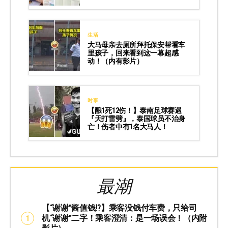
生活
大马母亲去厕所拜托保安帮看车
里孩子，回来看到这一幕超感
动！（内有影片）
时事
【酿1死12伤！】泰南足球赛遇
『天打雷劈』，泰国球员不治身
亡！伤者中有1名大马人！
最潮
【“谢谢”酱值钱⁉️】乘客没钱付车费，只给司
机“谢谢”二字！乘客澄清：是一场误会！（内附