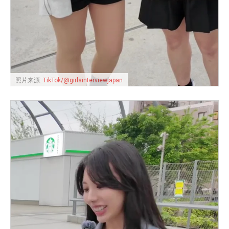
照片来源:
TikTok/@girlsinterviewjapan