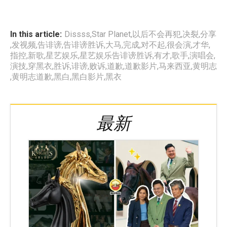
In this article:
Dissss
,
Star Planet
,
以后不会再犯
,
决裂
,
分享
,
发视频
,
告诽谤
,
告诽谤胜诉
,
大马
,
完成
,
对不起
,
很会演
,
才华
,
指控
,
新歌
,
星艺娱乐
,
星艺娱乐告诽谤胜诉
,
有才
,
歌手
,
演唱会
,
演技
,
穿黑衣
,
胜诉
,
诽谤
,
败诉
,
道歉
,
道歉影片
,
马来西亚
,
黄明志
,
黄明志道歉
,
黑白
,
黑白影片
,
黑衣
最新