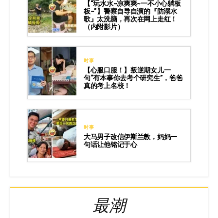
【“玩水水~凉爽爽~一不小心躺板
板~”】警察自导自演的『防溺水
歌』太洗脑，再次在网上走红！
（内附影片）
时事
【心服口服！】叛逆期女儿一
句“有本事你去考个研究生”，爸爸
真的考上名校！
时事
大马男子改信伊斯兰教，妈妈一
句话让他铭记于心
最潮