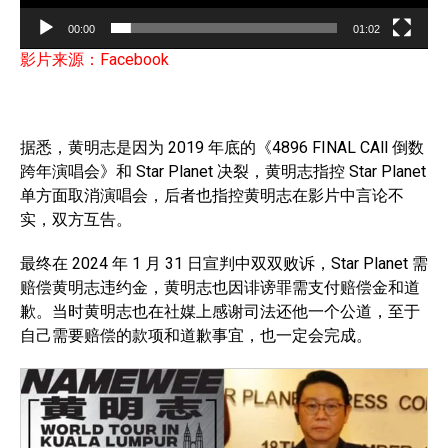
a
00:00
01:02
y
影片来源：Facebook
e
r
据悉，黄明志是因为 2019 年底的《4896 FINAL CAll 倒数
跨年演唱会》和 Star Planet 决裂，黄明志指控 Star Planet
单方面取消演唱会，后者也指控黄明志在影片中言论不
实，双方互告。
最终在 2024 年 1 月 31 日宣判中双双败诉，Star Planet 需
赔偿黄明志违约金，黄明志也因诽谤罪需支付赔偿金和道
歉。当时黄明志也在社媒上感谢司法还他一个公道，至于
自己需要赔偿的款项和道歉事宜，也一定会完成。