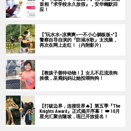
首相『求学校永久放假』，安华幽默回
应！
【“玩水水~凉爽爽~一不小心躺板板~”】
警察自导自演的『防溺水歌』太洗脑，
再次在网上走红！（内附影片）
【教孩子善待动物！】女儿不忍流浪狗
挨饿，巫裔妈妈让她投喂狗狗！
【打破边界，连接世界🔥】第五季『The
Knights Award』正式揭开序幕！ 👑 10月
星光汇聚吉隆坡，现已开放提名！