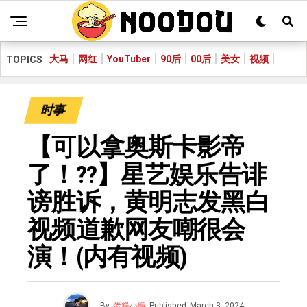
大马
网红
YouTuber
90后
00后
美女
视频
TOPICS
时事
【可以拿奥斯卡影帝
了！??】星艺娱乐告诽
谤胜诉，黄明志发黑白
视频道歉网友嘲很会
演！(内有视频)
By
蛋糕小编
Published
March 3, 2024