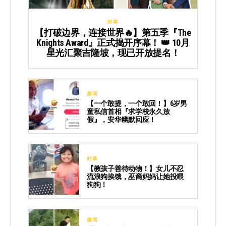
时事
【打破边界，连接世界🔥】第五季『The
Knights Award』正式揭开序幕！ 👑 10月
星光汇聚吉隆坡，现已开放提名！
趣闻
【一个敢提，一个敢回！】6岁男
童私信首相『求学校永久放
假』，安华幽默回应！
时事
【教孩子善待动物！】女儿不忍
流浪狗挨饿，巫裔妈妈让她投喂
狗狗！
趣闻