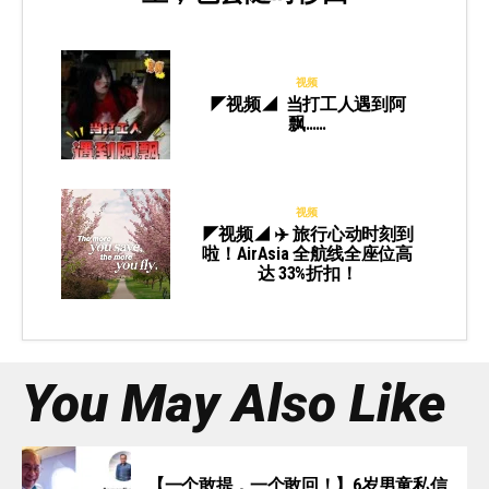
视频
◤视频◢ 当打工人遇到阿
飘……
视频
◤视频◢ ✈️ 旅行心动时刻到
啦！AirAsia 全航线全座位高
达 33%折扣！
You May Also Like
【一个敢提，一个敢回！】6岁男童私信