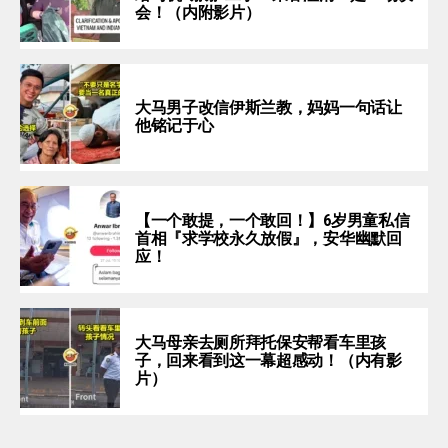
会！（内附影片）
大马男子改信伊斯兰教，妈妈一句话让
他铭记于心
【一个敢提，一个敢回！】6岁男童私信
首相『求学校永久放假』，安华幽默回
应！
大马母亲去厕所拜托保安帮看车里孩
子，回来看到这一幕超感动！（内有影
片）