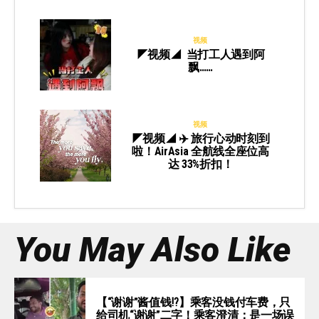
视频
◤视频◢ 当打工人遇到阿
飘……
视频
◤视频◢ ✈️ 旅行心动时刻到
啦！AirAsia 全航线全座位高
达 33%折扣！
You May Also Like
【“谢谢”酱值钱⁉️】乘客没钱付车费，只
给司机“谢谢”二字！乘客澄清：是一场误