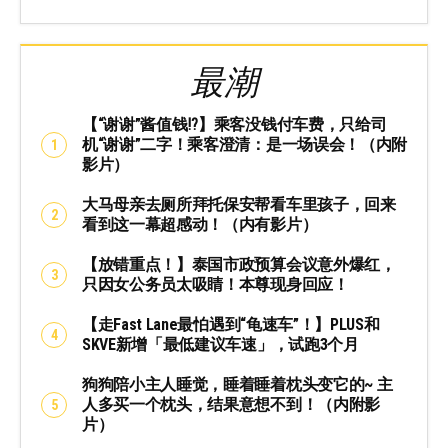
最潮
【“谢谢”酱值钱⁉️】乘客没钱付车费，只给司
机“谢谢”二字！乘客澄清：是一场误会！（内附
影片）
大马母亲去厕所拜托保安帮看车里孩子，回来
看到这一幕超感动！（内有影片）
【放错重点！】泰国市政预算会议意外爆红，
只因女公务员太吸睛！本尊现身回应！
【走Fast Lane最怕遇到“龟速车”！】PLUS和
SKVE新增「最低建议车速」，试跑3个月
狗狗陪小主人睡觉，睡着睡着枕头变它的~ 主
人多买一个枕头，结果意想不到！（内附影
片）