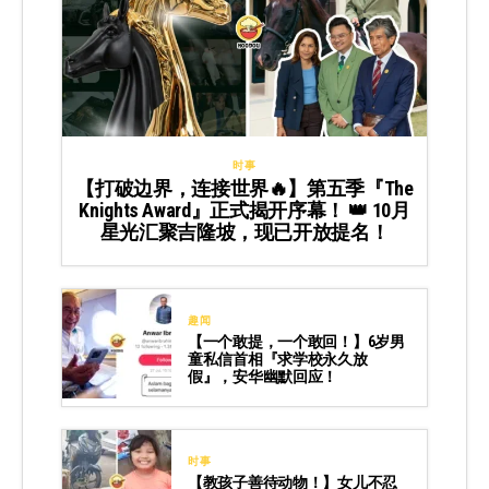
时事
【打破边界，连接世界🔥】第五季『The
Knights Award』正式揭开序幕！ 👑 10月
星光汇聚吉隆坡，现已开放提名！
趣闻
【一个敢提，一个敢回！】6岁男
童私信首相『求学校永久放
假』，安华幽默回应！
时事
【教孩子善待动物！】女儿不忍