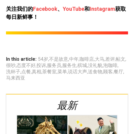
关注我们的
Facebook
、
YouTube
和
Instagram
获取
每日新鲜事！
In this article:
54岁
,
不是故意
,
中年
,
咖啡店
,
大马
,
差评
,
帖文
,
很吵
,
态度不好
,
投诉
,
服务员
,
服务生
,
槟城
,
没礼貌
,
泡咖啡
,
洗杯子
,
点餐
,
真相
,
茶餐室
,
菜单
,
说话大声
,
送食物
,
顾客
,
餐厅
,
马来西亚
最新