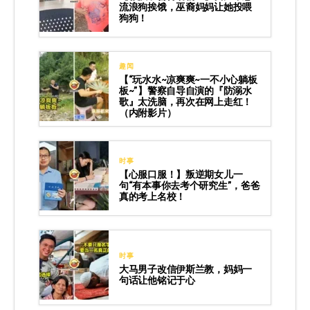
流浪狗挨饿，巫裔妈妈让她投喂
狗狗！
趣闻
【“玩水水~凉爽爽~一不小心躺板
板~”】警察自导自演的『防溺水
歌』太洗脑，再次在网上走红！
（内附影片）
时事
【心服口服！】叛逆期女儿一
句“有本事你去考个研究生”，爸爸
真的考上名校！
时事
大马男子改信伊斯兰教，妈妈一
句话让他铭记于心