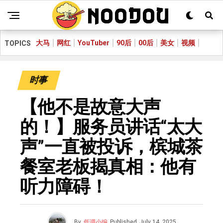
大马
网红
YouTuber
90后
00后
美女
视频
TOPICS
时事
【他不是故意大声
的！】服务员讲话“太大
声”一直被投诉，槟城茶
餐室老板揭真相：他有
听力障碍！
By
低调小编
Published
July 14, 2025