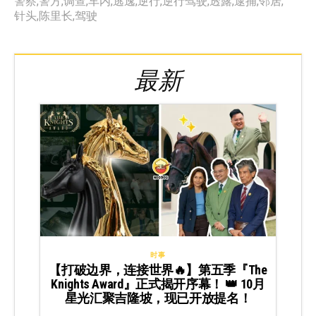
警察
,
警方
,
调查
,
车内
,
逃逸
,
逆行
,
逆行驾驶
,
透露
,
逮捕
,
邻居
,
针头
,
陈里长
,
驾驶
最新
时事
【打破边界，连接世界🔥】第五季『The
Knights Award』正式揭开序幕！ 👑 10月
星光汇聚吉隆坡，现已开放提名！