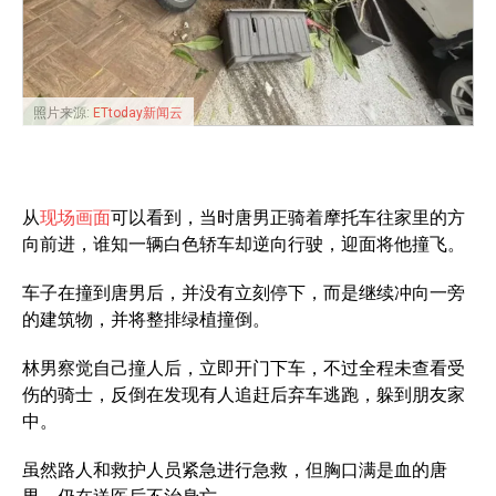
照片来源:
ETtoday新闻云
从
现场画面
可以看到，当时唐男正骑着摩托车往家里的方
向前进，谁知一辆白色轿车却逆向行驶，迎面将他撞飞。
车子在撞到唐男后，并没有立刻停下，而是继续冲向一旁
的建筑物，并将整排绿植撞倒。
林男察觉自己撞人后，立即开门下车，不过全程未查看受
伤的骑士，反倒在发现有人追赶后弃车逃跑，躲到朋友家
中。
虽然路人和救护人员紧急进行急救，但胸口满是血的唐