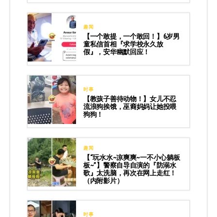
趣闻
【一个敢提，一个敢回！】6岁男
童私信首相『求学校永久放
假』，安华幽默回应！
时事
【教孩子善待动物！】女儿不忍
流浪狗挨饿，巫裔妈妈让她投喂
狗狗！
趣闻
【“玩水水~凉爽爽~一不小心躺板
板~”】警察自导自演的『防溺水
歌』太洗脑，再次在网上走红！
（内附影片）
时事