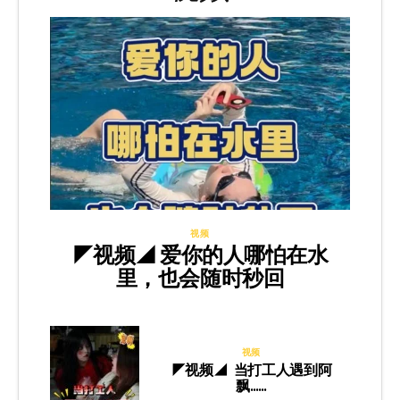
视频
◤视频◢ 爱你的人哪怕在水
里，也会随时秒回
视频
◤视频◢ 当打工人遇到阿
飘……