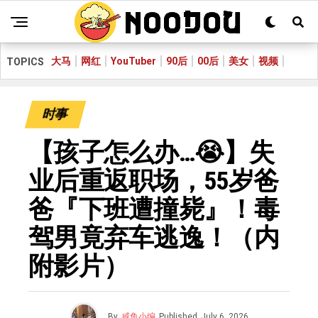
大马
网红
YouTuber
90后
00后
美女
视频
TOPICS
时事
【孩子怎么办…😭】失
业后重返职场，55岁爸
爸『下班遭撞毙』！毒
驾男竟弃车逃逸！（内
附影片）
By
咸鱼小编
Published
July 6, 2026