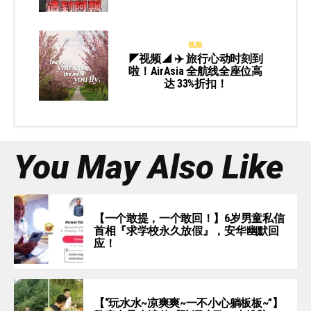
视频
◤视频◢ ✈️ 旅行心动时刻到
啦！AirAsia 全航线全座位高
达 33%折扣！
You May Also Like
【一个敢提，一个敢回！】6岁男童私信
首相『求学校永久放假』，安华幽默回
应！
【“玩水水~凉爽爽~一不小心躺板板~”】