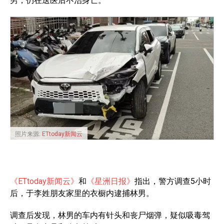
男，仍在送医后不治身亡。
照片来源:
ETtoday新闻云
《ETtoday新闻云》
和
《星洲日报》
指出，警方调查5小时
后，于李姓朋友家里的衣橱内逮捕林男。
调查后发现，林男的车内有针头和丧尸烟弹，疑似吸毒驾