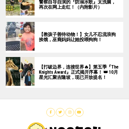
警察自导自演的『防溺水歌』太洗脑，
再次在网上走红！（内附影片）
【教孩子善待动物！】女儿不忍流浪狗
挨饿，巫裔妈妈让她投喂狗狗！
【打破边界，连接世界🔥】第五季『The
Knights Award』正式揭开序幕！ 👑 10月
星光汇聚吉隆坡，现已开放提名！