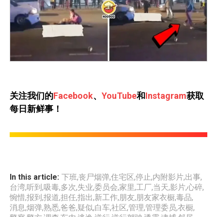
关注我们的
Facebook
、
YouTube
和
Instagram
获取
每日新鲜事！
In this article:
下班
,
丧尸烟弹
,
住宅区
,
停止
,
内附影片
,
出事
,
台湾
,
听到
,
吸毒
,
多次
,
失业
,
委员会
,
家里
,
工厂
,
当天
,
影片
,
心碎
,
惋惜
,
报到
,
报道
,
担任
,
指出
,
新工作
,
朋友
,
朋友家衣橱
,
毒品
,
消息
,
烟弹
,
熟悉
,
爸爸
,
疑似
,
白车
,
社区
,
管理
,
管理委员
,
衣橱
,