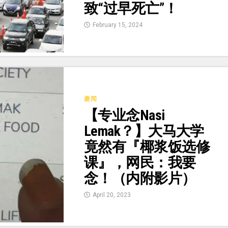
致“过早死亡”！
February 15, 2024
趣闻
【专业念Nasi
Lemak？】大马大学
竟然有『椰浆饭选修
课』，网民：我要
念！（内附影片）
April 20, 2023