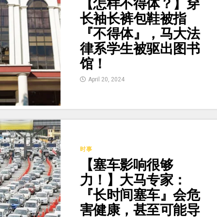
【怎样不得体？】穿
长袖长裤包鞋被指
『不得体』，马大法
律系学生被驱出图书
馆！
April 20, 2024
时事
【塞车影响很够
力！】大马专家：
『长时间塞车』会危
害健康，甚至可能导