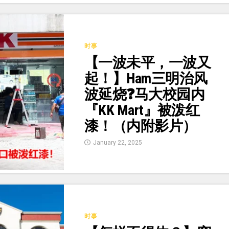
时事
【一波未平，一波又
起！】Ham三明治风
波延烧❓马大校园内
『KK Mart』被泼红
漆！（内附影片）
January 22, 2025
时事