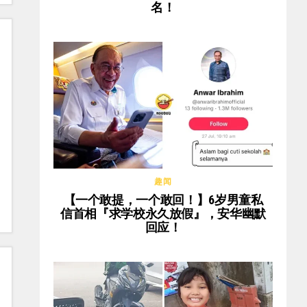
名！
趣闻
【一个敢提，一个敢回！】6岁男童私
信首相『求学校永久放假』，安华幽默
回应！