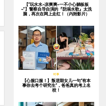
【“玩水水~凉爽爽~一不小心躺板板
~”】警察自导自演的『防溺水歌』太洗
脑，再次在网上走红！（内附影片）
时事
【心服口服！】叛逆期女儿一句“有本
事你去考个研究生”，爸爸真的考上名
校！