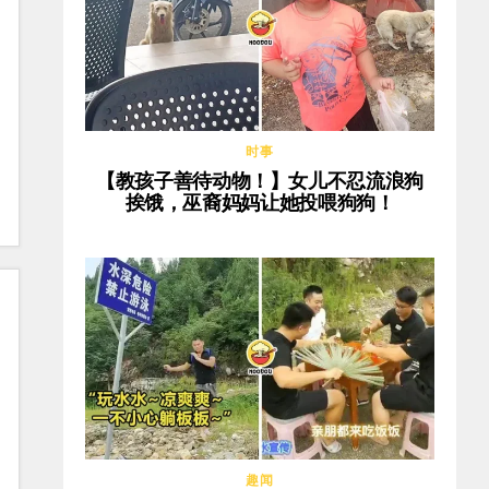
时事
【教孩子善待动物！】女儿不忍流浪狗
挨饿，巫裔妈妈让她投喂狗狗！
趣闻