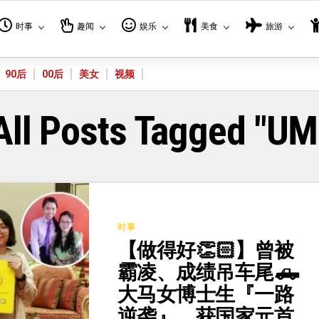
时事
趣闻
娱乐
美食
旅游
90后
00后
美女
视频
All Posts Tagged "UM
时事
【做得好👏🏻】曾被
霸凌、成绩吊车尾🛻
大马女博士生『一路
逆袭』，获国家元首