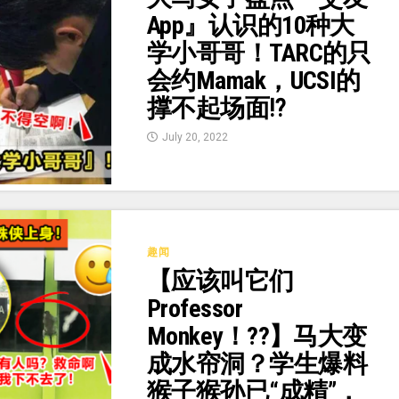
App』认识的10种大
学小哥哥！TARC的只
会约Mamak，UCSI的
撑不起场面⁉
July 20, 2022
趣闻
【应该叫它们
Professor
Monkey！??】马大变
成水帘洞？学生爆料
猴子猴孙已“成精”，