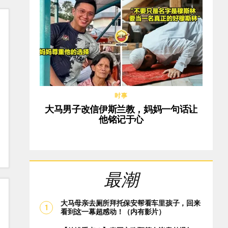
时事
大马男子改信伊斯兰教，妈妈一句话让
他铭记于心
最潮
大马母亲去厕所拜托保安帮看车里孩子，回来
看到这一幕超感动！（内有影片）