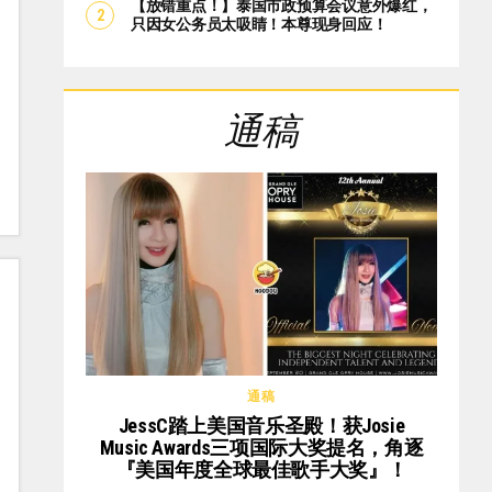
【放错重点！】泰国市政预算会议意外爆红，
只因女公务员太吸睛！本尊现身回应！
通稿
通稿
JessC踏上美国音乐圣殿！获Josie
Music Awards三项国际大奖提名，角逐
『美国年度全球最佳歌手大奖』！