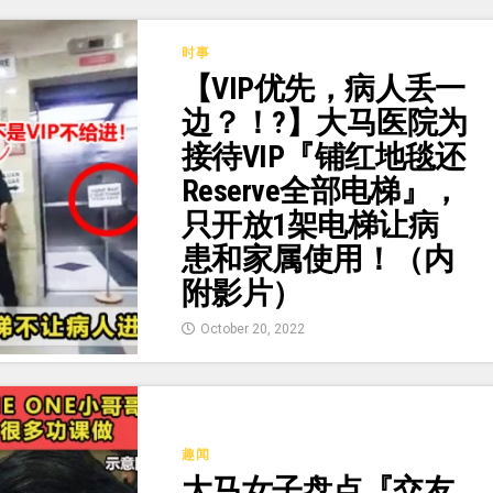
时事
【VIP优先，病人丢一
边？！?】大马医院为
接待VIP『铺红地毯还
Reserve全部电梯』，
只开放1架电梯让病
患和家属使用！（内
附影片）
October 20, 2022
趣闻
大马女子盘点『交友