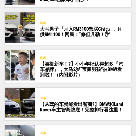
趣闻
大马男子『月入RM3100想买Civic』，月
供RM1100！网民：“修但几勒！✋”
趣闻
【喜提新车！?】小小年纪认得超多『汽
车品牌』，大马2岁“宝藏男孩”被BMW看
到啦！（内附影片）
时事
【从驾的车就能看出智商?】BMW和Land
Rover车主智商垫底！完整排行看这里！
时事