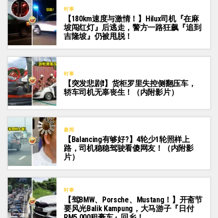
时事
【180km速度与激情！】Hilux司机『在麻
坡闯红灯』后逃走，警方一路狂飙『追到
吉隆坡』仍被甩脱！
时事
【突发悲剧❗】货柜罗里失控侧翻压车，
轿车司机无辜丧生！（内附影片）
趣闻
【Balancing有够好?】4轮少1轮照样上
路，司机稳稳驾驶看傻网友！（内附影
片）
时事
【驾BMW、Porsche、Mustang！】开斋节
要风光Balik Kampung，大马游子『日付
RM5,000租豪车』回乡！