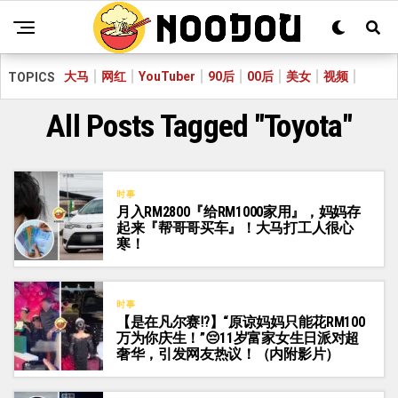
大马
网红
YouTuber
90后
00后
美女
视频
TOPICS
All Posts Tagged "Toyota"
时事
月入RM2800『给RM1000家用』，妈妈存
起来『帮哥哥买车』！大马打工人很心
寒！
时事
【是在凡尔赛⁉️】“原谅妈妈只能花RM100
万为你庆生！”😔11岁富家女生日派对超
奢华，引发网友热议！（内附影片）