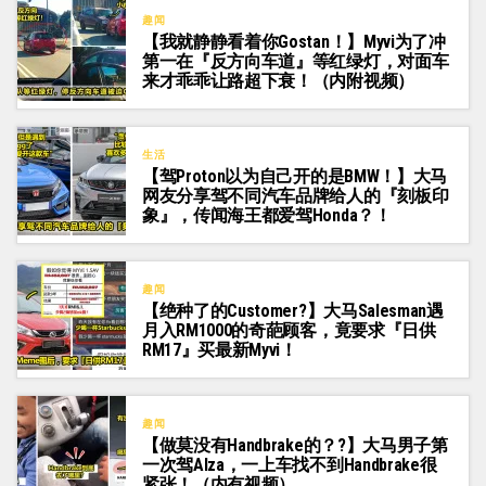
趣闻
【我就静静看着你Gostan！】Myvi为了冲
第一在『反方向车道』等红绿灯，对面车
来才乖乖让路超下衰！（内附视频）
生活
【驾Proton以为自己开的是BMW！】大马
网友分享驾不同汽车品牌给人的『刻板印
象』，传闻海王都爱驾Honda？！
趣闻
【绝种了的Customer?】大马Salesman遇
月入RM1000的奇葩顾客，竟要求『日供
RM17』买最新Myvi！
趣闻
【做莫没有Handbrake的？?】大马男子第
一次驾Alza，一上车找不到Handbrake很
紧张！（内有视频）