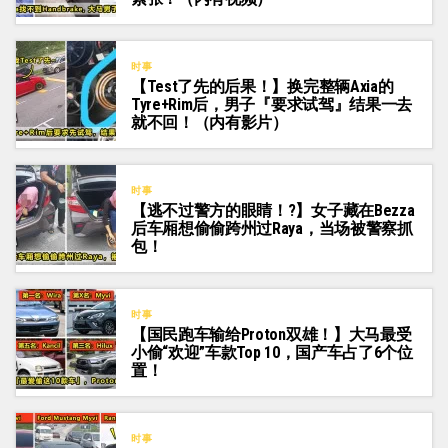
时事
【Test了先的后果！】换完整辆Axia的
Tyre+Rim后，男子『要求试驾』结果一去
就不回！（内有影片）
时事
【逃不过警方的眼睛！?】女子藏在Bezza
后车厢想偷偷跨州过Raya，当场被警察抓
包！
时事
【国民跑车输给Proton双雄！】大马最受
小偷“欢迎”车款Top 10，国产车占了6个位
置！
时事