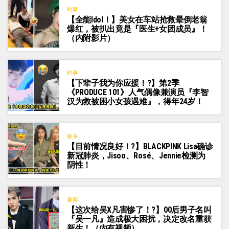
时事
【全能Idol！】美女在车站抢救晕倒老翁
爆红，被扒出竟是『医生+女团成员』！
（内附影片）
时事
【下辈子我为你应援！?】第2季
《PRODUCE 101》人气偶像兼演员『李智
汉为救被困小女孩遇难』，得年24岁！
娱乐
【目前情况良好！?】BLACKPINK Lisa确诊
新冠肺炎，Jisoo、Rosé、Jennie检测为
阴性！
趣闻
【这次给吴X凡害惨了！?】00后男子名叫
『吴一凡』造成极大困扰，决定改名重获
新生！（内有视频）