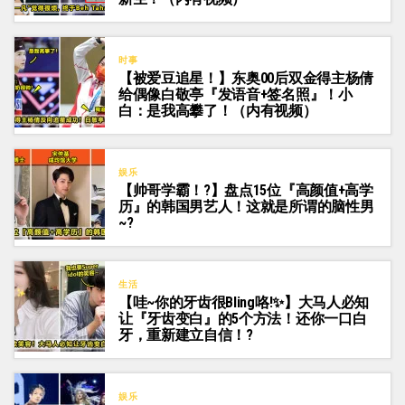
时事
【被爱豆追星！】东奥00后双金得主杨倩
给偶像白敬亭『发语音+签名照』！小
白：是我高攀了！（内有视频）
娱乐
【帅哥学霸！?】盘点15位『高颜值+高学
历』的韩国男艺人！这就是所谓的脑性男
~?
生活
【哇~你的牙齿很Bling咯!✨】大马人必知
让『牙齿变白』的5个方法！还你一口白
牙，重新建立自信！?
娱乐