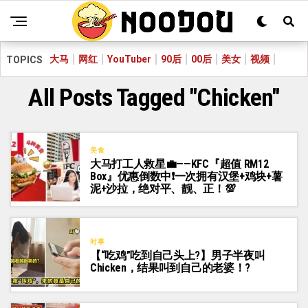
大马
网红
YouTuber
90后
00后
美女
视频
TOPICS
All Posts Tagged "Chicken"
美食
大马打工人救星💼——KFC『超值 RM12
Box』优惠倒数中❗一次拥有汉堡+鸡块+薯
泥+沙拉，绝对平、靓、正！💯
时事
【“吃鸡”吃到自己头上?】男子半夜叫
Chicken，结果叫到自己的老婆！?