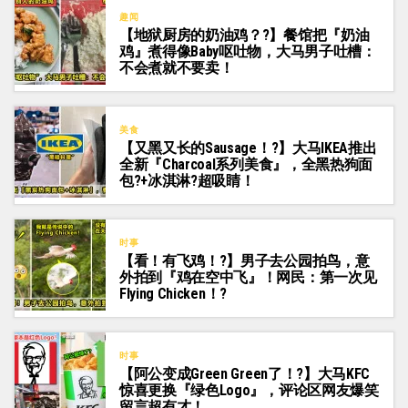
趣闻
【地狱厨房的奶油鸡？?】餐馆把『奶油
鸡』煮得像Baby呕吐物，大马男子吐槽：
不会煮就不要卖！
美食
【又黑又长的Sausage！?】大马IKEA推出
全新『Charcoal系列美食』，全黑热狗面
包?+冰淇淋?超吸睛！
时事
【看！有飞鸡！?】男子去公园拍鸟，意
外拍到『鸡在空中飞』！网民：第一次见
Flying Chicken！?
时事
【阿公变成Green Green了！?】大马KFC
惊喜更换『绿色Logo』，评论区网友爆笑
留言超有才！