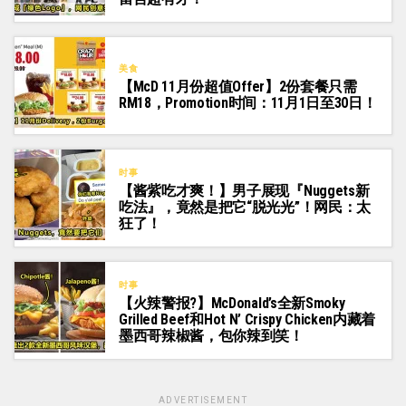
美食
【McD 11月份超值Offer】2份套餐只需
RM18，Promotion时间：11月1日至30日！
时事
【酱紫吃才爽！】男子展现『Nuggets新
吃法』，竟然是把它“脱光光”！网民：太
狂了！
时事
【火辣警报?】McDonald’s全新Smoky
Grilled Beef和Hot N’ Crispy Chicken内藏着
墨西哥辣椒酱，包你辣到笑！
ADVERTISEMENT